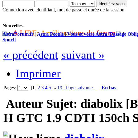
Connexion avec identifiant, mot de passe et durée de la session
Nouvelles
:
A
L
I
R
E
:
A
m
é
l
i
o
r
a
t
i
o
n
s
d
u
f
o
r
u
m
AstraForum.fr
|
Astra People
|
Vous et votre Astra [Passage Oblig
Sport]
« précédent
suivant »
Imprimer
Pages:
[
1
]
2
3
4
5
...
19
Page suivante
En bas
Auteur
Sujet: diabolix [
H GTC 1.9 CDTI 150ch Sp