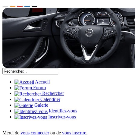
Accueil
Forum
Rechercher
Calendrier
Galerie
Identifiez-vous
Inscrivez-vous
Merci de
vous connecter
ou de
vous inscrire
.