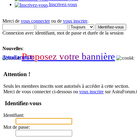
Inscrivez-vous
Merci de
vous connecter
ou de
vous inscrire
.
Connexion avec identifiant, mot de passe et durée de la session
Nouvelles
:
P
r
o
p
o
s
e
z
v
o
t
r
e
b
a
n
n
i
è
r
e
AstraForum.fr
Attention !
Seuls les membres inscrits sont autorisés à accéder à cette section.
Merci de vous connecter ci-dessous ou
vous inscrire
sur AstraForum.f
Identifiez-vous
Identifiant:
Mot de passe: