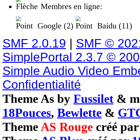
Membres en ligne:
Google (2)
Baidu (11)
SMF 2.0.19
|
SMF © 202
SimplePortal 2.3.7 © 20
Simple Audio Video Emb
Confidentialité
Theme As by
Fussilet
& mo
18Pouces
,
Bewlette
&
GTC
Theme
AS Rouge
créé pa