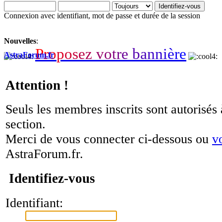
Connexion avec identifiant, mot de passe et durée de la session
Nouvelles
:
P
r
o
p
o
s
e
z
v
o
t
r
e
b
a
n
n
i
è
r
e
AstraForum.fr
Attention !
Seuls les membres inscrits sont autorisés 
section.
Merci de vous connecter ci-dessous ou
v
AstraForum.fr.
Identifiez-vous
Identifiant: