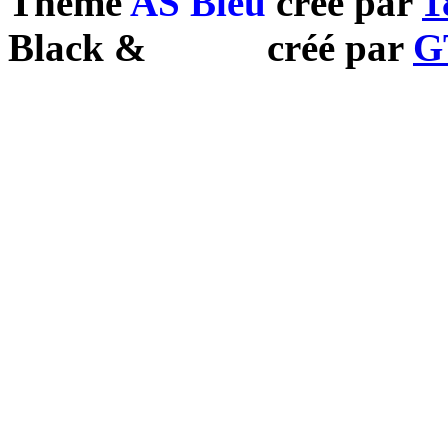
Theme
AS Bleu
créé par
1
Black
&
White
créé par
G