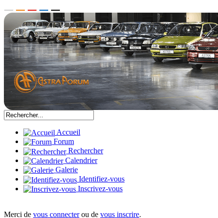
Accueil
Forum
Rechercher
Calendrier
Galerie
Identifiez-vous
Inscrivez-vous
Merci de
vous connecter
ou de
vous inscrire
.