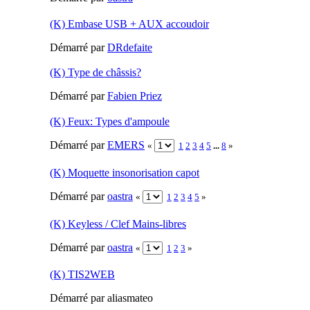
(K) Embase USB + AUX accoudoir
Démarré par
DRdefaite
(K) Type de châssis?
Démarré par
Fabien Priez
(K) Feux: Types d'ampoule
Démarré par
EMERS
«
1
2
3
4
5
...
8
»
(K) Moquette insonorisation capot
Démarré par
oastra
«
1
2
3
4
5
»
(K) Keyless / Clef Mains-libres
Démarré par
oastra
«
1
2
3
»
(K) TIS2WEB
Démarré par aliasmateo