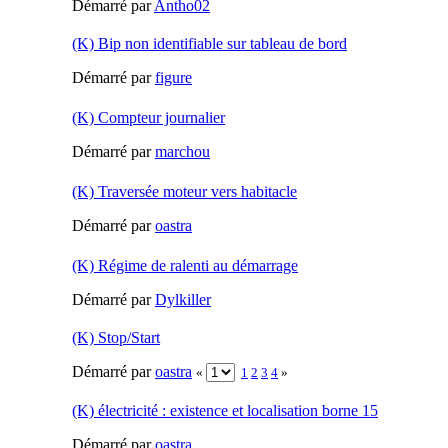
Démarré par
Antho02
(K) Bip non identifiable sur tableau de bord
Démarré par
figure
(K) Compteur journalier
Démarré par
marchou
(K) Traversée moteur vers habitacle
Démarré par
oastra
(K) Régime de ralenti au démarrage
Démarré par
Dylkiller
(K) Stop/Start
Démarré par
oastra
«
1
2
3
4
»
(K) électricité : existence et localisation borne 15
Démarré par
oastra