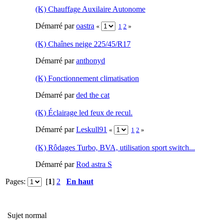
(K) Chauffage Auxilaire Autonome
Démarré par
oastra
«
1
2
»
(K) Chaînes neige 225/45/R17
Démarré par
anthonyd
(K) Fonctionnement climatisation
Démarré par
ded the cat
(K) Éclairage led feux de recul.
Démarré par
Leskull91
«
1
2
»
(K) Rôdages Turbo, BVA, utilisation sport switch...
Démarré par
Rod astra S
Pages:
[
1
]
2
En haut
Sujet normal