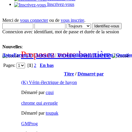
Inscrivez-vous
Merci de
vous connecter
ou de
vous inscrire
.
Connexion avec identifiant, mot de passe et durée de la session
Nouvelles
:
P
r
o
p
o
s
e
z
v
o
t
r
e
b
a
n
n
i
è
r
e
AstraForum.fr
|
Astra (K)
|
Personnalisation / Entretien
|
Questio
Pages:
[
1
]
2
En bas
Titre
/
Démarré par
(K) Vérin électrique de hayon
Démarré par
cqui
chrome qui aveugle
Démarré par
toupak
GMProg