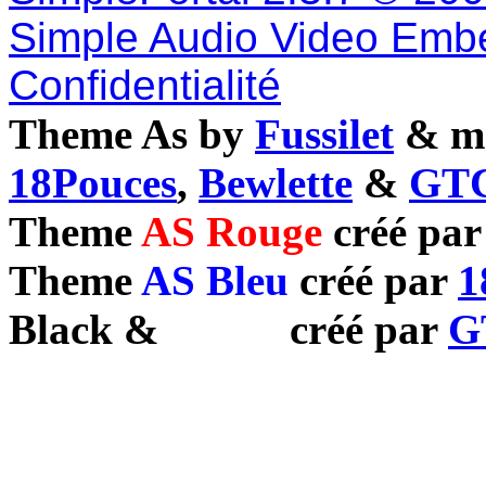
Simple Audio Video Emb
Confidentialité
Theme As by
Fussilet
& mo
18Pouces
,
Bewlette
&
GTC
Theme
AS Rouge
créé pa
Theme
AS Bleu
créé par
1
Black
&
White
créé par
G