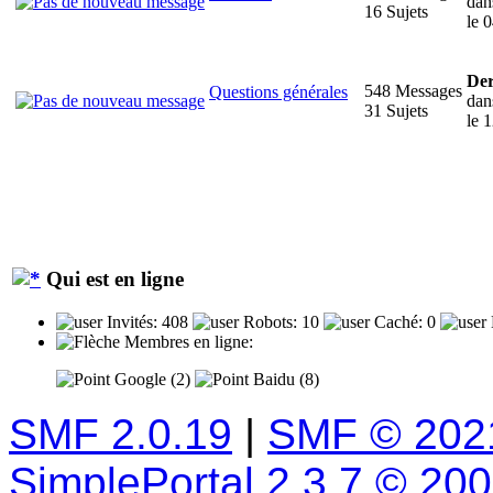
da
16 Sujets
le 
Der
548 Messages
Questions générales
da
31 Sujets
le 
Qui est en ligne
Invités: 408
Robots: 10
Caché: 0
Membres en ligne:
Google (2)
Baidu (8)
SMF 2.0.19
|
SMF © 202
SimplePortal 2.3.7 © 20