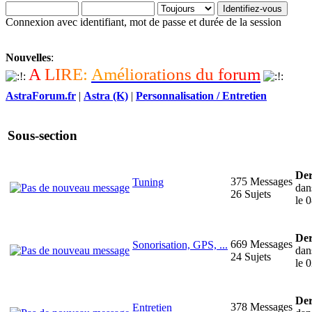
Connexion avec identifiant, mot de passe et durée de la session
Nouvelles
:
A
L
I
R
E
:
A
m
é
l
i
o
r
a
t
i
o
n
s
d
u
f
o
r
u
m
AstraForum.fr
|
Astra (K)
|
Personnalisation / Entretien
Sous-section
Der
375 Messages
Tuning
da
26 Sujets
le 
Der
669 Messages
Sonorisation, GPS, ...
da
24 Sujets
le 
Der
378 Messages
Entretien