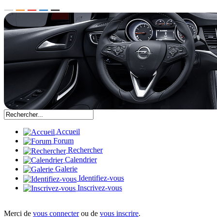
Accueil
Forum
Rechercher
Calendrier
Galerie
Identifiez-vous
Inscrivez-vous
Merci de
vous connecter
ou de
vous inscrire
.