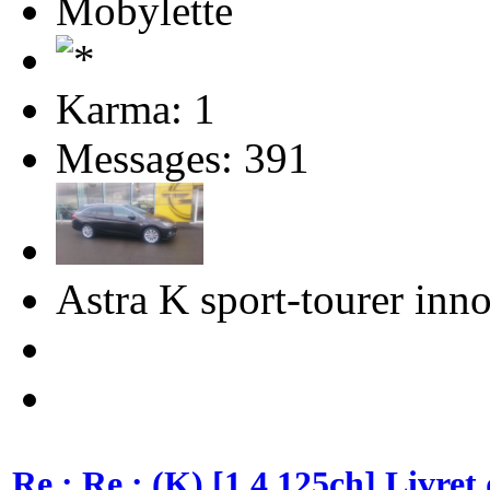
Mobylette
Karma: 1
Messages: 391
Astra K sport-tourer inn
Re : Re : (K) [1.4 125ch] Livre