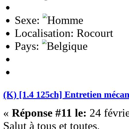
Sexe:
Localisation: Rocourt
Pays:
(K) [1.4 125ch] Entretien méca
«
Réponse #11 le:
24 févri
Salut à tous et toutes,