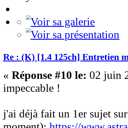
Re : (K) [1.4 125ch] Entretien 
«
Réponse #10 le:
02 juin 
impeccable !
j'ai déjà fait un 1er sujet s
moment):
https://www.astr