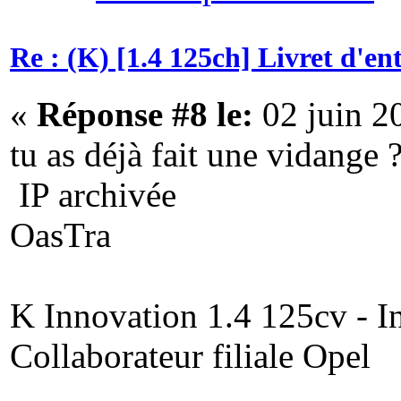
Re : (K) [1.4 125ch] Livret d'e
«
Réponse #8 le:
02 juin 2
tu as déjà fait une vidange
IP archivée
OasTra
K Innovation 1.4 125cv - In
Collaborateur filiale Opel