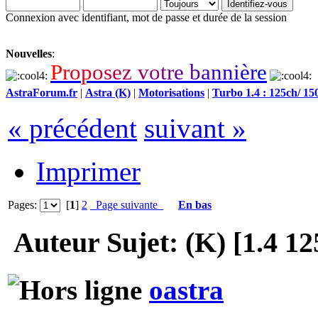
Connexion avec identifiant, mot de passe et durée de la session
Nouvelles
:
P
r
o
p
o
s
e
z
v
o
t
r
e
b
a
n
n
i
è
r
e
AstraForum.fr
|
Astra (K)
|
Motorisations
|
Turbo 1.4 : 125ch/ 15
« précédent
suivant »
Imprimer
Pages:
[
1
]
2
Page suivante
En bas
Auteur
Sujet: (K) [1.4 1
oastra