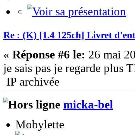
Re : (K) [1.4 125ch] Livret d'e
«
Réponse #6 le:
26 mai 20
je sais pas je regarde plus 
IP archivée
micka-bel
Mobylette