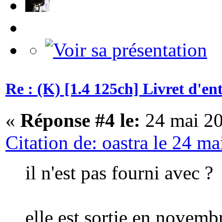
Re : (K) [1.4 125ch] Livret d'e
«
Réponse #4 le:
24 mai 20
Citation de: oastra le 24 m
il n'est pas fourni avec ?
elle est sortie en novemb