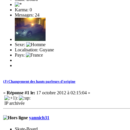
Karma: 0
Messages: 24
Sexe:
Localisation: Guyane
Pays:
(J) Changement des hauts parleurs d'origine
«
Réponse #1 le:
17 octobre 2012 à 02:15:04 »
IP archivée
yannich31
Skate-Board