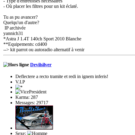
- Type d'entretoises nécessaires
- Où placer les filtres pour un kit éclaté.
Tu as pu avancer?
Quelqu'un d'autre?
IP archivée
yannich31
*Astra J 1.4T 140ch Sport 2010 Blanche
**Equipements: cd400
--> kit parrot ou autoradio alternatif à venir
Devilsilver
Deflectere a recto tramite et redi in ignem inferis!
V.I.P
Karma: 287
Messages: 29717
Sexe: