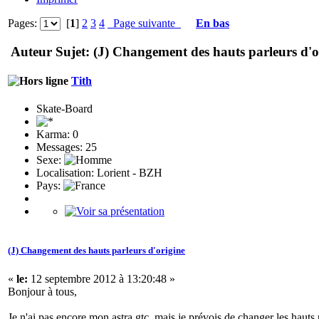
Pages:
[
1
]
2
3
4
Page suivante
En bas
Auteur
Sujet: (J) Changement des hauts parleurs d'o
Tith
Skate-Board
Karma: 0
Messages: 25
Sexe:
Localisation: Lorient - BZH
Pays:
(J) Changement des hauts parleurs d'origine
«
le:
12 septembre 2012 à 13:20:48 »
Bonjour à tous,
Je n'ai pas encore mon astra gtc, mais je prévois de changer les hauts 