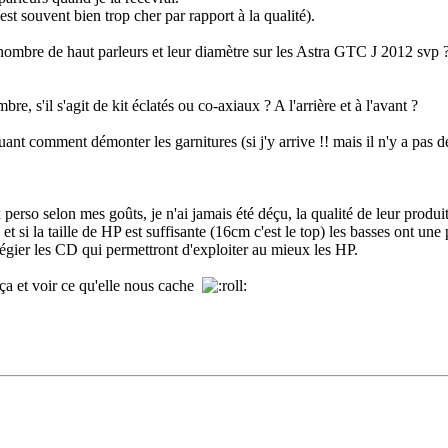
'est souvent bien trop cher par rapport à la qualité).
e le nombre de haut parleurs et leur diamètre sur les Astra GTC J 2012 
bre, s'il s'agit de kit éclatés ou co-axiaux ? A l'arrière et à l'avant ?
quant comment démonter les garnitures (si j'y arrive !! mais il n'y a pas
x perso selon mes goûts, je n'ai jamais été déçu, la qualité de leur prod
t si la taille de HP est suffisante (16cm c'est le top) les basses ont une
ilégier les CD qui permettront d'exploiter au mieux les HP.
 ça et voir ce qu'elle nous cache