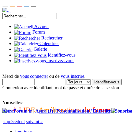
Accueil
Forum
Rechercher
Calendrier
Galerie
Identifiez-vous
Inscrivez-vous
Merci de
vous connecter
ou de
vous inscrire
.
Connexion avec identifiant, mot de passe et durée de la session
Nouvelles
:
A
L
I
R
E
:
A
m
é
l
i
o
r
a
t
i
o
n
s
d
u
f
o
r
u
m
AstraForum.fr
|
Astra (J)
|
Personnalisation / Entretien
|
Sonorisa
« précédent
suivant »
Imprimer