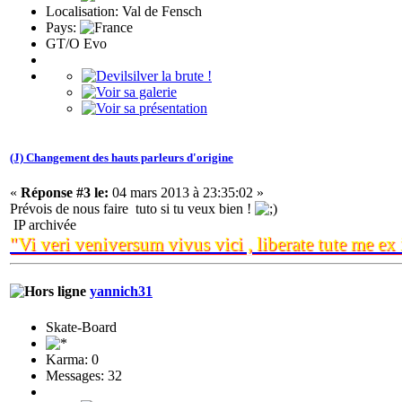
Localisation: Val de Fensch
Pays:
GT/O Evo
(J) Changement des hauts parleurs d'origine
«
Réponse #3 le:
04 mars 2013 à 23:35:02 »
Prévois de nous faire tuto si tu veux bien !
IP archivée
"Vi veri veniversum vivus vici , liberate tute me ex i
yannich31
Skate-Board
Karma: 0
Messages: 32