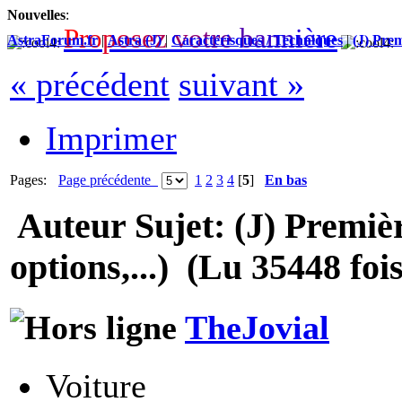
Nouvelles
:
P
r
o
p
o
s
e
z
v
o
t
r
e
b
a
n
n
i
è
r
e
AstraForum.fr
|
Astra (J)
|
Caractérisques / Techniques
|
(J) Prem
« précédent
suivant »
Imprimer
Pages:
Page précédente
1
2
3
4
[
5
]
En bas
Auteur
Sujet: (J) Premiè
options,...) (Lu 35448 fois
TheJovial
Voiture