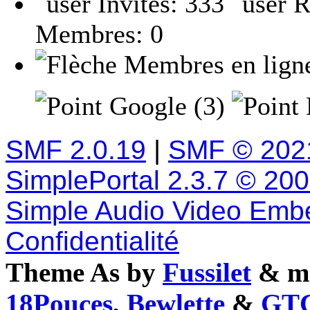
Invités: 333
R
Membres: 0
Membres en lign
Google (3)
SMF 2.0.19
|
SMF © 202
SimplePortal 2.3.7 © 20
Simple Audio Video Emb
Confidentialité
Theme As by
Fussilet
& mo
18Pouces
,
Bewlette
&
GTC