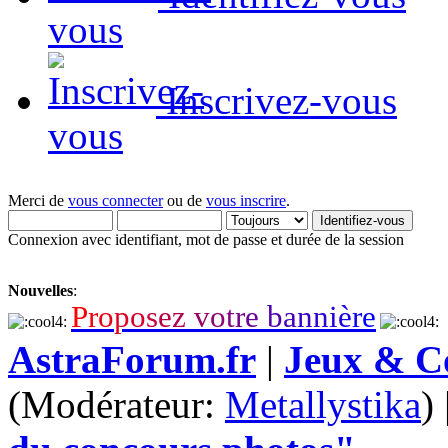
Inscrivez-vous
Merci de
vous connecter
ou de
vous inscrire
.
Connexion avec identifiant, mot de passe et durée de la session
Nouvelles
:
P
r
o
p
o
s
e
z
v
o
t
r
e
b
a
n
n
i
è
r
e
AstraForum.fr
|
Jeux & C
(Modérateur:
Metallystika
)