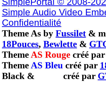
SimplePortal © 2008-202
Simple Audio Video Emb
Confidentialité
Theme As by
Fussilet
& mo
18Pouces
,
Bewlette
&
GTC
Theme
AS Rouge
créé pa
Theme
AS Bleu
créé par
1
Black
&
White
créé par
G