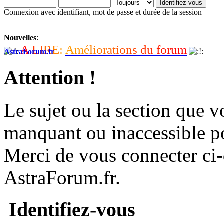
Connexion avec identifiant, mot de passe et durée de la session
Nouvelles
:
A
L
I
R
E
:
A
m
é
l
i
o
r
a
t
i
o
n
s
d
u
f
o
r
u
m
AstraForum.fr
Attention !
Le sujet ou la section que vo
manquant ou inaccessible p
Merci de vous connecter ci
AstraForum.fr.
Identifiez-vous