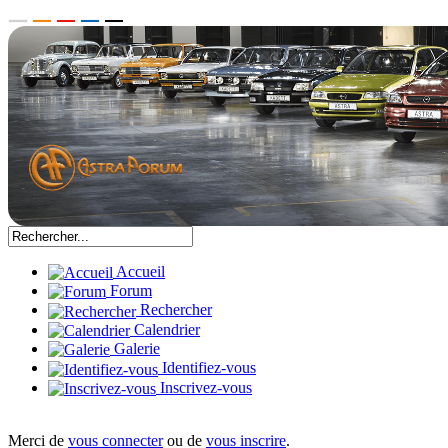
Accueil
Forum
Rechercher
Calendrier
Galerie
Identifiez-vous
Inscrivez-vous
Merci de
vous connecter
ou de
vous inscrire
.