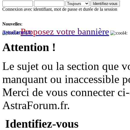
Connexion avec identifiant, mot de passe et durée de la session
Nouvelles
:
P
r
o
p
o
s
e
z
v
o
t
r
e
b
a
n
n
i
è
r
e
AstraForum.fr
Attention !
Le sujet ou la section que vo
manquant ou inaccessible p
Merci de vous connecter ci
AstraForum.fr.
Identifiez-vous