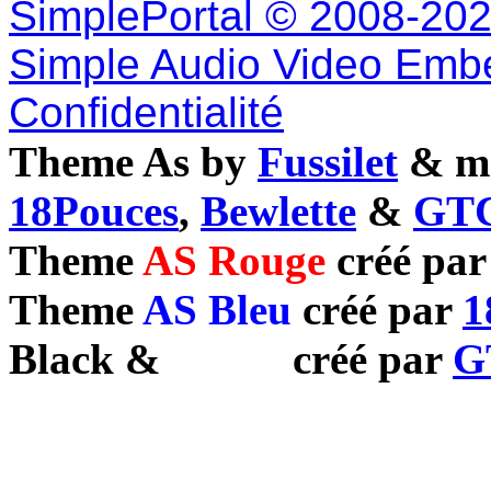
SimplePortal © 2008-202
Simple Audio Video Emb
Confidentialité
Theme As by
Fussilet
& mo
18Pouces
,
Bewlette
&
GTC
Theme
AS Rouge
créé pa
Theme
AS Bleu
créé par
1
Black
&
White
créé par
G