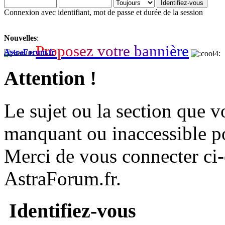
Connexion avec identifiant, mot de passe et durée de la session
Nouvelles
:
P
r
o
p
o
s
e
z
v
o
t
r
e
b
a
n
n
i
è
r
e
AstraForum.fr
Attention !
Le sujet ou la section que vo
manquant ou inaccessible p
Merci de vous connecter ci
AstraForum.fr.
Identifiez-vous