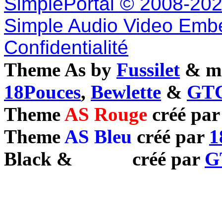
SimplePortal © 2008-202
Simple Audio Video Emb
Confidentialité
Theme As by
Fussilet
& mo
18Pouces
,
Bewlette
&
GTC
Theme
AS Rouge
créé pa
Theme
AS Bleu
créé par
1
Black
&
White
créé par
G