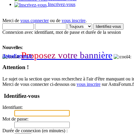
Inscrivez-vous
Merci de
vous connecter
ou de
vous inscrire
.
Connexion avec identifiant, mot de passe et durée de la session
Nouvelles
:
P
r
o
p
o
s
e
z
v
o
t
r
e
b
a
n
n
i
è
r
e
AstraForum.fr
Attention !
Le sujet ou la section que vous recherchez à l'air d'être manquant ou 
Merci de vous connecter ci-dessous ou
vous inscrire
sur AstraForum.f
Identifiez-vous
Identifiant:
Mot de passe:
Durée de connexion (en minutes) :