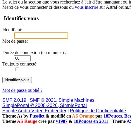
Le sujet ou la section que vous recherchez à l'air d'être manquant ou 
Merci de vous connecter ci-dessous ou
vous inscrire
sur AstraForum.f
Identifiez-vous
Identifiant:
Mot de passe:
Durée de connexion (en minutes) :
Toujours connecté:
Mot de passe oublié ?
SMF 2.0.19
|
SMF © 2021
,
Simple Machines
SimplePortal © 2008-2026, SimplePortal
Simple Audio Video Embedder
|
Politique de Confidentialité
Theme As by
Fussilet
& modifié en
AS Orange
par
18Pouces
,
Bew
Theme
AS Rouge
créé par
v1987
&
18Pouces en 2011
-
Theme
A