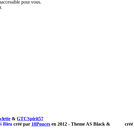
inaccessible pour vous.
r.
lette
&
GTCSpirit57
S Bleu
créé par
18Pouces
en 2012 - Theme
AS
Black
&
White
créé