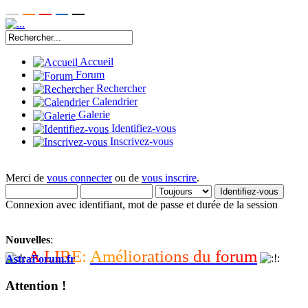
Accueil
Forum
Rechercher
Calendrier
Galerie
Identifiez-vous
Inscrivez-vous
Merci de
vous connecter
ou de
vous inscrire
.
Connexion avec identifiant, mot de passe et durée de la session
Nouvelles
:
A
L
I
R
E
:
A
m
é
l
i
o
r
a
t
i
o
n
s
d
u
f
o
r
u
m
AstraForum.fr
Attention !