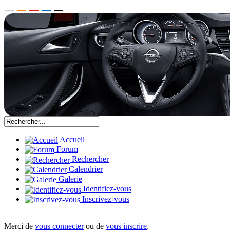
Accueil
Forum
Rechercher
Calendrier
Galerie
Identifiez-vous
Inscrivez-vous
Merci de
vous connecter
ou de
vous inscrire
.