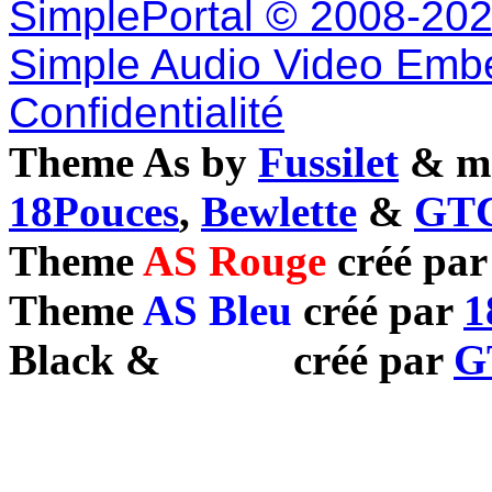
SimplePortal © 2008-202
Simple Audio Video Emb
Confidentialité
Theme As by
Fussilet
& mo
18Pouces
,
Bewlette
&
GTC
Theme
AS Rouge
créé pa
Theme
AS Bleu
créé par
1
Black
&
White
créé par
G