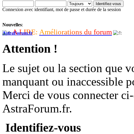
Connexion avec identifiant, mot de passe et durée de la session
Nouvelles
:
A
L
I
R
E
:
A
m
é
l
i
o
r
a
t
i
o
n
s
d
u
f
o
r
u
m
AstraForum.fr
Attention !
Le sujet ou la section que vo
manquant ou inaccessible p
Merci de vous connecter ci
AstraForum.fr.
Identifiez-vous