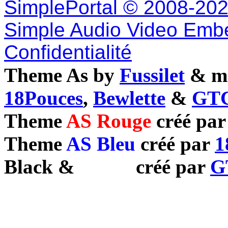
SimplePortal © 2008-202
Simple Audio Video Emb
Confidentialité
Theme As by
Fussilet
& mo
18Pouces
,
Bewlette
&
GTC
Theme
AS Rouge
créé pa
Theme
AS Bleu
créé par
1
Black
&
White
créé par
G