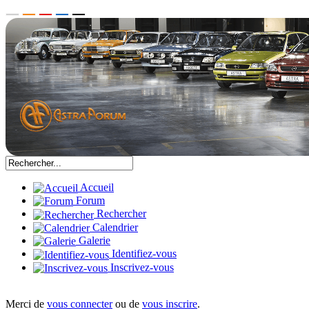
Accueil
Forum
Rechercher
Calendrier
Galerie
Identifiez-vous
Inscrivez-vous
Merci de
vous connecter
ou de
vous inscrire
.