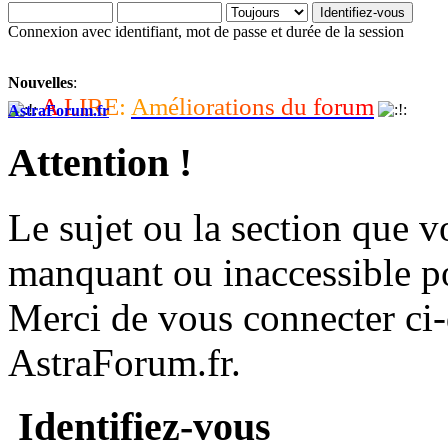
Connexion avec identifiant, mot de passe et durée de la session
Nouvelles
:
A
L
I
R
E
:
A
m
é
l
i
o
r
a
t
i
o
n
s
d
u
f
o
r
u
m
AstraForum.fr
Attention !
Le sujet ou la section que vo
manquant ou inaccessible p
Merci de vous connecter ci
AstraForum.fr.
Identifiez-vous