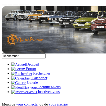
Accueil
Forum
Rechercher
Calendrier
Galerie
Identifiez-vous
Inscrivez-vous
Merci de
vous connecter
ou de
vous inscrire
.