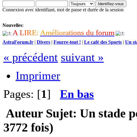
Connexion avec identifiant, mot de passe et durée de la session
Nouvelles
:
A
L
I
R
E
:
A
m
é
l
i
o
r
a
t
i
o
n
s
d
u
f
o
r
u
m
AstraForum.fr
|
Divers
|
Fourre-tout !
|
Le café des Sports
|
Un st
« précédent
suivant »
Imprimer
Pages: [
1
]
En bas
Auteur
Sujet: Un stade p
3772 fois)