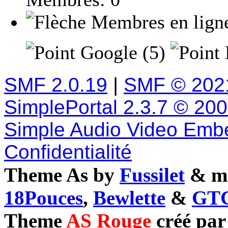
Membres en lign
Google (5)
SMF 2.0.19
|
SMF © 202
SimplePortal 2.3.7 © 20
Simple Audio Video Emb
Confidentialité
Theme As by
Fussilet
& mo
18Pouces
,
Bewlette
&
GTC
Theme
AS Rouge
créé pa