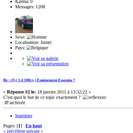
Karma: 0
Messages: 1208
Sexe:
Localisation: Jumet
Pays:
Re : (J) ( 1.4 100cv ) Equipement Essentia ?
«
Réponse #2 le:
18 janvier 2011 à 13:32:22 »
C'est quoi le but de ce topic exactement ?
IP archivée
Imprimer
Pages: [
1
]
En haut
« précédent
suivant »