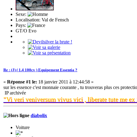
Sexe:
Localisation: Val de Fensch
Pays:
GT/O Evo
Re : (J) ( 1.4 100cv ) Equipement Essentia ?
«
Réponse #1 le:
18 janvier 2011 à 12:44:58 »
sur les essence c'est monnaie courante , tu trouveras plus ces protecti
IP archivée
"Vi veri veniversum vivus vici , liberate tute me ex i
diabolix
Voiture