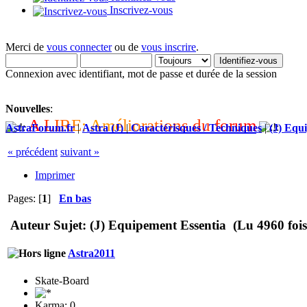
Inscrivez-vous
Merci de
vous connecter
ou de
vous inscrire
.
Connexion avec identifiant, mot de passe et durée de la session
Nouvelles
:
A
L
I
R
E
:
A
m
é
l
i
o
r
a
t
i
o
n
s
d
u
f
o
r
u
m
AstraForum.fr
|
Astra (J)
|
Caractérisques / Techniques
|
(J) Equ
« précédent
suivant »
Imprimer
Pages: [
1
]
En bas
Auteur
Sujet: (J) Equipement Essentia (Lu 4960 fois
Astra2011
Skate-Board
Karma: 0