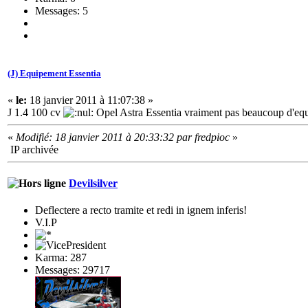
Messages: 5
(J) Equipement Essentia
«
le:
18 janvier 2011 à 11:07:38 »
J 1.4 100 cv
Opel Astra Essentia vraiment pas beaucoup d'equi
«
Modifié: 18 janvier 2011 à 20:33:32 par fredpioc
»
IP archivée
Devilsilver
Deflectere a recto tramite et redi in ignem inferis!
V.I.P
Karma: 287
Messages: 29717