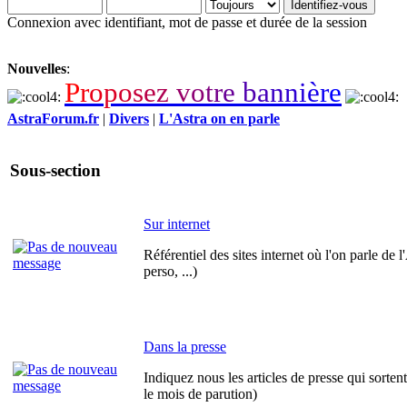
Connexion avec identifiant, mot de passe et durée de la session
Nouvelles
:
P
r
o
p
o
s
e
z
v
o
t
r
e
b
a
n
n
i
è
r
e
AstraForum.fr
|
Divers
|
L'Astra on en parle
Sous-section
Sur internet
Référentiel des sites internet où l'on parle de l
perso, ...)
Dans la presse
Indiquez nous les articles de presse qui sortent
le mois de parution)