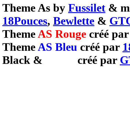
Theme As by
Fussilet
& mo
18Pouces
,
Bewlette
&
GTC
Theme
AS Rouge
créé pa
Theme
AS Bleu
créé par
1
Black
&
White
créé par
G