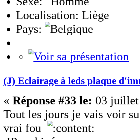
Sexe:
Localisation: Liège
Pays:
(J) Eclairage à leds plaque d'i
«
Réponse #33 le:
03 juille
Tout les jours je vais voir su
vrai fou