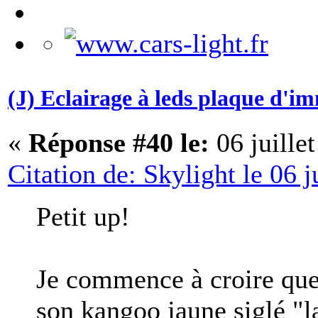
(J) Eclairage à leds plaque d'i
«
Réponse #40 le:
06 juille
Citation de: Skylight le 06 j
Petit up!
Je commence à croire que 
son kangoo jaune siglé 