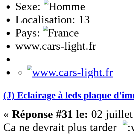
Sexe:
Localisation: 13
Pays:
www.cars-light.fr
(J) Eclairage à leds plaque d'i
«
Réponse #31 le:
02 juille
Ca ne devrait plus tarder