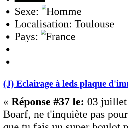
Sexe:
Localisation: Toulouse
Pays:
(J) Eclairage à leds plaque d'i
«
Réponse #37 le:
03 juille
Boarf, ne t'inquiète pas pou
que tu fais un super boulot 