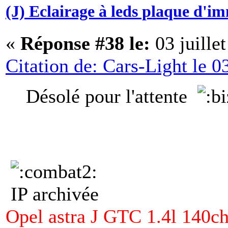
(J) Eclairage à leds plaque d'i
«
Réponse #38 le:
03 juille
Citation de: Cars-Light le 0
Désolé pour l'attente
IP archivée
Opel astra J GTC 1.4l 140ch