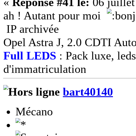
«
Réponse #41 le:
06 juille
ah ! Autant pour moi
IP archivée
Opel Astra J, 2.0 CDTI Aut
Full LEDS
: Pack luxe, leds
d'immatriculation
bart40140
Mécano