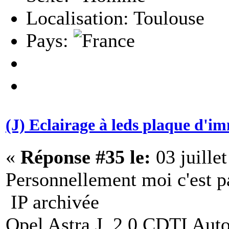
Localisation: Toulouse
Pays:
(J) Eclairage à leds plaque d'i
«
Réponse #35 le:
03 juille
Personnellement moi c'est p
IP archivée
Opel Astra J, 2.0 CDTI Aut