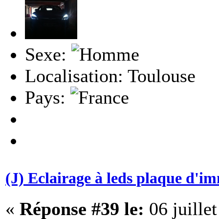
Sexe:
Localisation: Toulouse
Pays:
(J) Eclairage à leds plaque d'i
«
Réponse #39 le:
06 juille