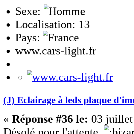
Sexe:
Localisation: 13
Pays:
www.cars-light.fr
(J) Eclairage à leds plaque d'i
«
Réponse #36 le:
03 juille
Désolé pour l'attente