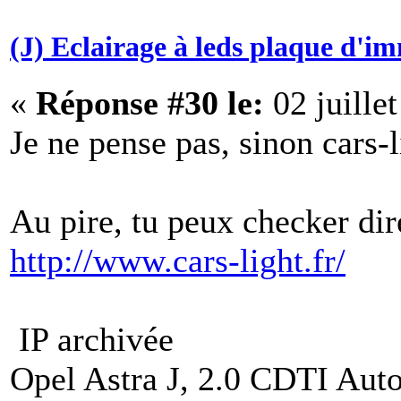
(J) Eclairage à leds plaque d'i
«
Réponse #30 le:
02 juille
Je ne pense pas, sinon cars-l
Au pire, tu peux checker dir
http://www.cars-light.fr/
IP archivée
Opel Astra J, 2.0 CDTI Aut