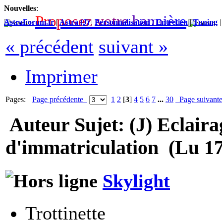
Nouvelles
:
P
r
o
p
o
s
e
z
v
o
t
r
e
b
a
n
n
i
è
r
e
AstraForum.fr
|
Astra (J)
|
Personnalisation / Entretien
|
Tuning
« précédent
suivant »
Imprimer
Pages:
Page précédente
1
2
[
3
]
4
5
6
7
...
30
Page suivan
Auteur
Sujet: (J) Eclaira
d'immatriculation (Lu 17
Skylight
Trottinette