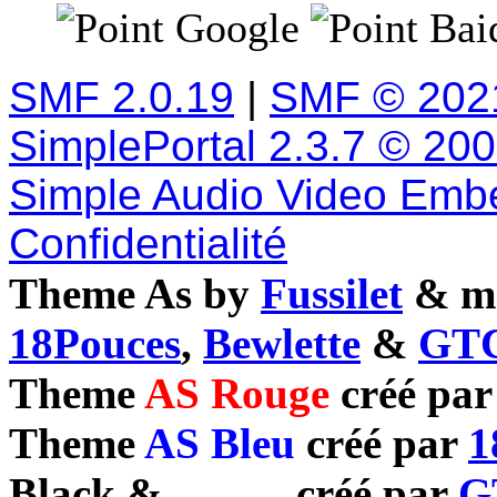
Google
Baid
SMF 2.0.19
|
SMF © 202
SimplePortal 2.3.7 © 20
Simple Audio Video Emb
Confidentialité
Theme As by
Fussilet
& mo
18Pouces
,
Bewlette
&
GTC
Theme
AS Rouge
créé pa
Theme
AS Bleu
créé par
1
Black
&
White
créé par
G