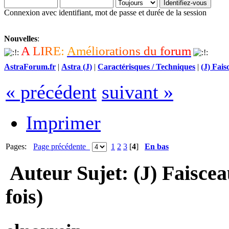
Connexion avec identifiant, mot de passe et durée de la session
Nouvelles
:
A
L
I
R
E
:
A
m
é
l
i
o
r
a
t
i
o
n
s
d
u
f
o
r
u
m
AstraForum.fr
|
Astra (J)
|
Caractérisques / Techniques
|
(J) Fais
« précédent
suivant »
Imprimer
Pages:
Page précédente
1
2
3
[
4
]
En bas
Auteur
Sujet: (J) Faisce
fois)