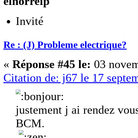
elnorreip
Invité
Re : (J) Probleme electrique?
«
Réponse #45 le:
03 novem
Citation de: j67 le 17 sept
justement j ai rendez vou
BCM.