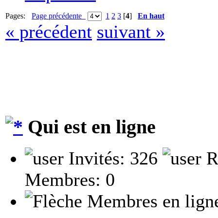
Pages:
Page précédente
1
2
3
[
4
]
En haut
« précédent
suivant »
Qui est en ligne
Invités: 326
R
Membres: 0
Membres en lign