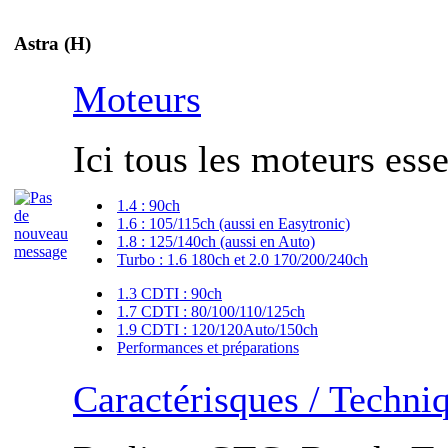
Astra (H)
Moteurs
Ici tous les moteurs esse
1.4 : 90ch
1.6 : 105/115ch (aussi en Easytronic)
1.8 : 125/140ch (aussi en Auto)
Turbo : 1.6 180ch et 2.0 170/200/240ch
1.3 CDTI : 90ch
1.7 CDTI : 80/100/110/125ch
1.9 CDTI : 120/120Auto/150ch
Performances et préparations
Caractérisques / Techni