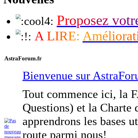
P
r
o
p
o
s
e
z
v
o
t
r
A
L
I
R
E
:
A
m
é
l
i
o
r
a
t
AstraForum.fr
Bienvenue sur AstraFo
Tout commence ici, la 
Questions) et la Charte
apprendrons les bases ut
route parmi nous!