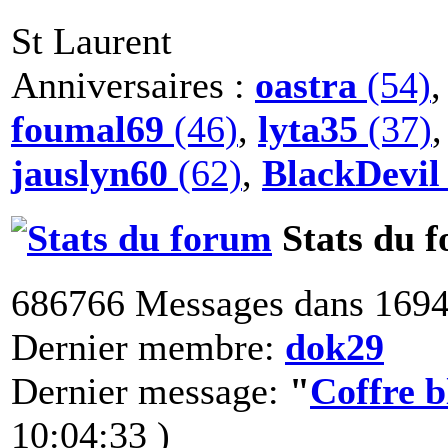
St Laurent
Anniversaires :
oastra
(54)
foumal69
(46)
,
lyta35
(37)
jauslyn60
(62)
,
BlackDevil
Stats du 
686766 Messages dans 1694
Dernier membre:
dok29
Dernier message:
"
Coffre 
10:04:33 )