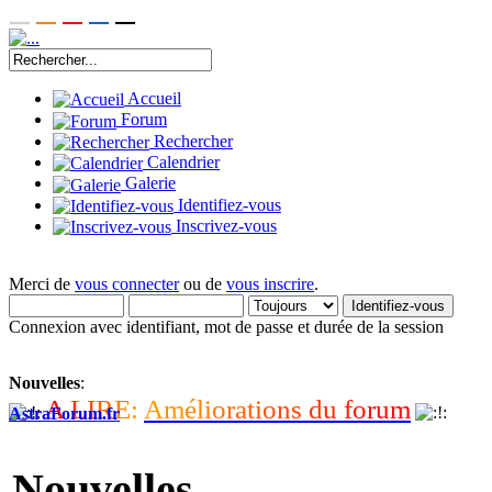
Accueil
Forum
Rechercher
Calendrier
Galerie
Identifiez-vous
Inscrivez-vous
Merci de
vous connecter
ou de
vous inscrire
.
Connexion avec identifiant, mot de passe et durée de la session
Nouvelles
:
A
L
I
R
E
:
A
m
é
l
i
o
r
a
t
i
o
n
s
d
u
f
o
r
u
m
AstraForum.fr
Nouvelles