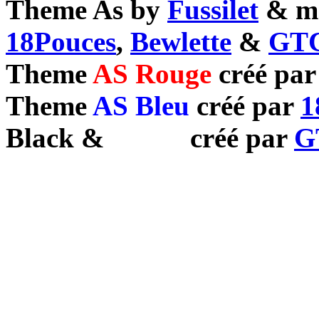
Theme As by
Fussilet
& mo
18Pouces
,
Bewlette
&
GTC
Theme
AS Rouge
créé pa
Theme
AS Bleu
créé par
1
Black
&
White
créé par
G