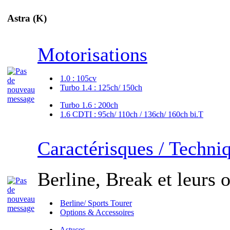
Astra (K)
Motorisations
1.0 : 105cv
Turbo 1.4 : 125ch/ 150ch
Turbo 1.6 : 200ch
1.6 CDTI : 95ch/ 110ch / 136ch/ 160ch bi.T
Caractérisques / Techni
Berline, Break et leurs o
Berline/ Sports Tourer
Options & Accessoires
Astuces