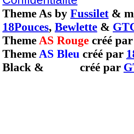
Theme As by
Fussilet
& mo
18Pouces
,
Bewlette
&
GTC
Theme
AS Rouge
créé pa
Theme
AS Bleu
créé par
1
Black
&
White
créé par
G