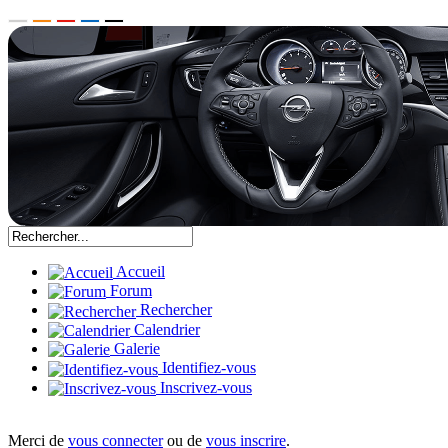
Accueil
Forum
Rechercher
Calendrier
Galerie
Identifiez-vous
Inscrivez-vous
Merci de
vous connecter
ou de
vous inscrire
.