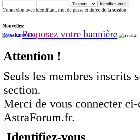
Connexion avec identifiant, mot de passe et durée de la session
Nouvelles
:
P
r
o
p
o
s
e
z
v
o
t
r
e
b
a
n
n
i
è
r
e
AstraForum.fr
Attention !
Seuls les membres inscrits s
section.
Merci de vous connecter ci
AstraForum.fr.
Identifiez-vous