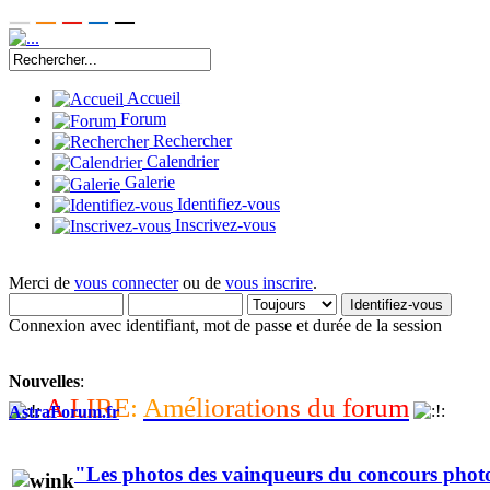
Accueil
Forum
Rechercher
Calendrier
Galerie
Identifiez-vous
Inscrivez-vous
Merci de
vous connecter
ou de
vous inscrire
.
Connexion avec identifiant, mot de passe et durée de la session
Nouvelles
:
A
L
I
R
E
:
A
m
é
l
i
o
r
a
t
i
o
n
s
d
u
f
o
r
u
m
AstraForum.fr
"Les photos des vainqueurs du concours phot