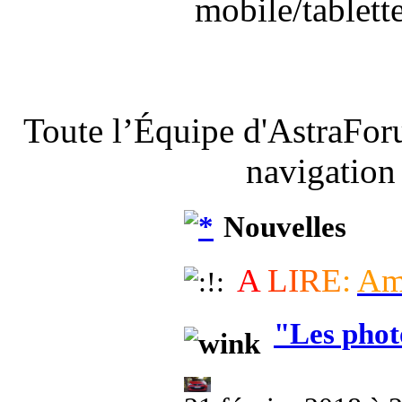
mobile/tablette
Toute l’Équipe d'AstraFor
navigation
Nouvelles
A
L
I
R
E
:
A
"Les phot