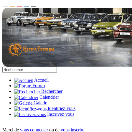
Accueil
Forum
Rechercher
Calendrier
Galerie
Identifiez-vous
Inscrivez-vous
Merci de
vous connecter
ou de
vous inscrire
.