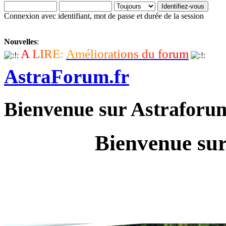
Connexion avec identifiant, mot de passe et durée de la session
Nouvelles
:
A
L
I
R
E
:
A
m
é
l
i
o
r
a
t
i
o
n
s
d
u
f
o
r
u
m
AstraForum.fr
Bienvenue sur Astraforu
Bienvenue sur