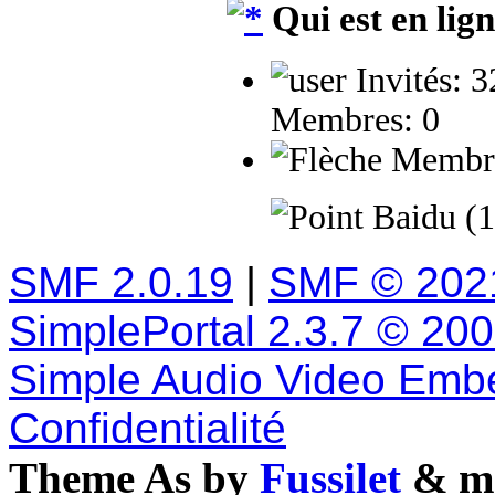
Qui est en lig
Invités: 
Membres: 0
Membres
Baidu (1
SMF 2.0.19
|
SMF © 202
SimplePortal 2.3.7 © 20
Simple Audio Video Emb
Confidentialité
Theme As by
Fussilet
& mo