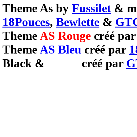
Theme As by
Fussilet
& mo
18Pouces
,
Bewlette
&
GTC
Theme
AS Rouge
créé pa
Theme
AS Bleu
créé par
1
Black
&
White
créé par
G