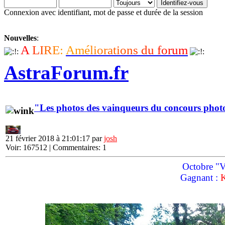
Connexion avec identifiant, mot de passe et durée de la session
Nouvelles
:
A
L
I
R
E
:
A
m
é
l
i
o
r
a
t
i
o
n
s
d
u
f
o
r
u
m
AstraForum.fr
"Les photos des vainqueurs du concours phot
21 février 2018 à 21:01:17 par
josh
Voir: 167512 | Commentaires: 1
Octobre "Vo
Gagnant :
K