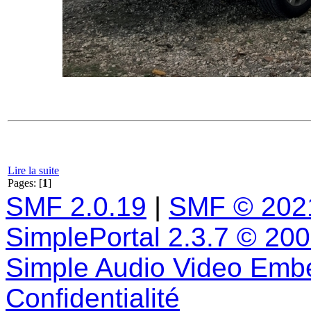
Lire la suite
Pages: [
1
]
SMF 2.0.19
|
SMF © 202
SimplePortal 2.3.7 © 20
Simple Audio Video Emb
Confidentialité