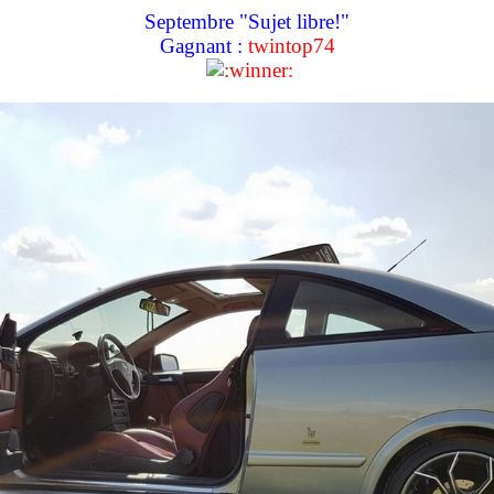
Septembre "Sujet libre!"
Gagnant :
twintop74