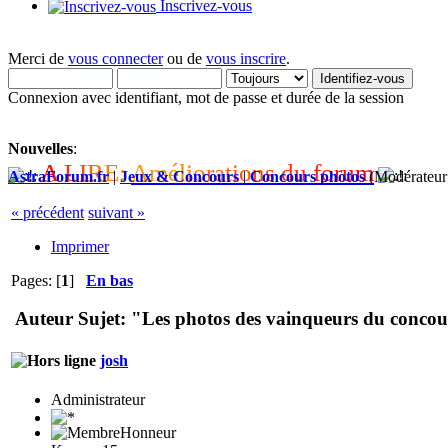
Inscrivez-vous
Merci de
vous connecter
ou de
vous inscrire
.
Connexion avec identifiant, mot de passe et durée de la session
Nouvelles
:
A
L
I
R
E
:
A
m
é
l
i
o
r
a
t
i
o
n
s
d
u
f
o
r
u
m
AstraForum.fr
|
Jeux & Concours
|
Concours photos
(Modérateur
« précédent
suivant »
Imprimer
Pages: [
1
]
En bas
Auteur
Sujet: "Les photos des vainqueurs du concou
josh
Administrateur