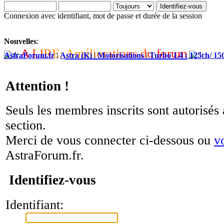
Connexion avec identifiant, mot de passe et durée de la session
Nouvelles
:
A
L
I
R
E
:
A
m
é
l
i
o
r
a
t
i
o
n
s
d
u
f
o
r
u
m
AstraForum.fr
|
Astra (K)
|
Motorisations
|
Turbo 1.4 : 125ch/ 15
Attention !
Seuls les membres inscrits sont autorisés 
section.
Merci de vous connecter ci-dessous ou
v
AstraForum.fr.
Identifiez-vous
Identifiant: