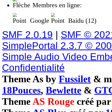
Membres en ligne:
Google
Baidu (12)
SMF 2.0.19
|
SMF © 202
SimplePortal 2.3.7 © 20
Simple Audio Video Emb
Confidentialité
Theme As by
Fussilet
& mo
18Pouces
,
Bewlette
&
GTC
Theme
AS Rouge
créé pa