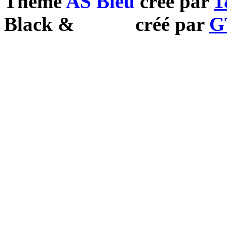
Theme
AS Bleu
créé par
1
Black
&
White
créé par
G