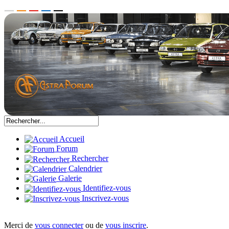
Accueil
Forum
Rechercher
Calendrier
Galerie
Identifiez-vous
Inscrivez-vous
Merci de
vous connecter
ou de
vous inscrire
.