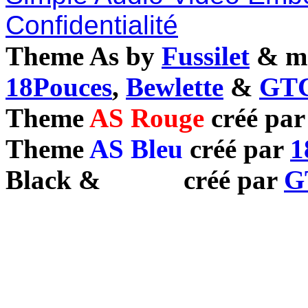
Confidentialité
Theme As by
Fussilet
& mo
18Pouces
,
Bewlette
&
GTC
Theme
AS Rouge
créé pa
Theme
AS Bleu
créé par
1
Black
&
White
créé par
G