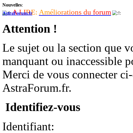
Nouvelles
:
A
L
I
R
E
:
A
m
é
l
i
o
r
a
t
i
o
n
s
d
u
f
o
r
u
m
AstraForum.fr
Attention !
Le sujet ou la section que vo
manquant ou inaccessible p
Merci de vous connecter ci
AstraForum.fr.
Identifiez-vous
Identifiant: