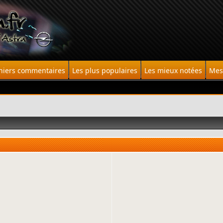
niers commentaires
Les plus populaires
Les mieux notées
Mes 