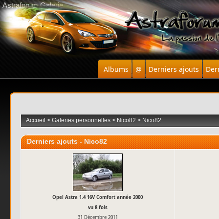
Astraforum Galerie
Albums
@
Derniers ajouts
Der
Accueil
>
Galeries personnelles
>
Nico82
>
Nico82
Derniers ajouts - Nico82
Opel Astra 1.4 16V Comfort année 2000
vu 8 fois
31 Décembre 2011