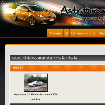
Astraforum Galerie
Albums
@
Derniers ajouts
Der
Accueil
>
Galeries personnelles
>
Nico82
>
Nico82
Nico82
Opel Astra 1.4 16V Comfort année 2000
vu 8 fois