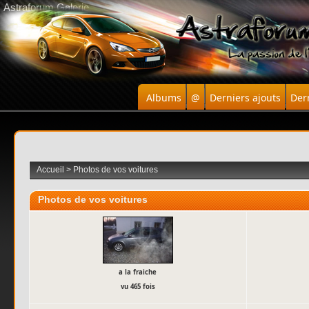
Astraforum Galerie
Albums
@
Derniers ajouts
Der
Accueil
>
Photos de vos voitures
Photos de vos voitures
a la fraiche
vu 465 fois