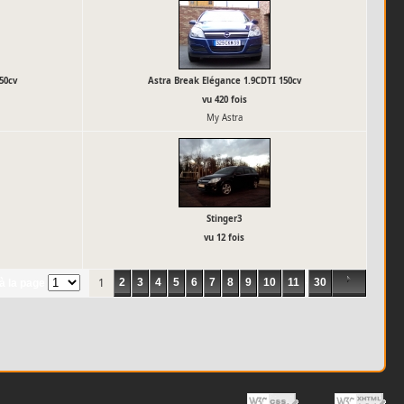
50cv
Astra Break Elégance 1.9CDTI 150cv
vu 420 fois
My Astra
Stinger3
vu 12 fois
1
2
3
4
5
6
7
8
9
10
11
-
30
à la page