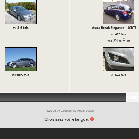
vu 316 fois
Astra Break Elégance 1.9CDTI 1
vu 417 fois
vue 3/4 arriÃ¨re
vu 1025 fois
vu 624 fois
Sauter 
Powered by
Coppermine Photo Gallery
Choisissez votre langue: