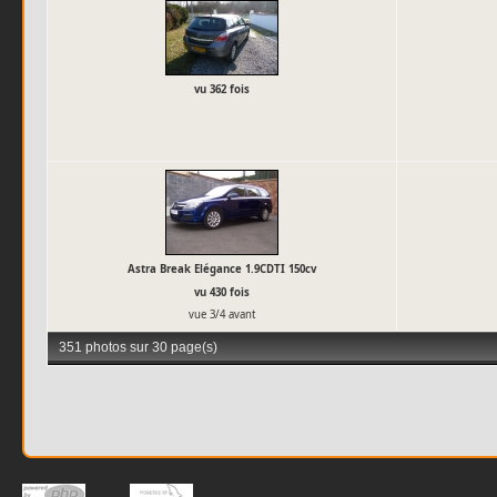
vu 362 fois
Astra Break Elégance 1.9CDTI 150cv
vu 430 fois
vue 3/4 avant
351 photos sur 30 page(s)