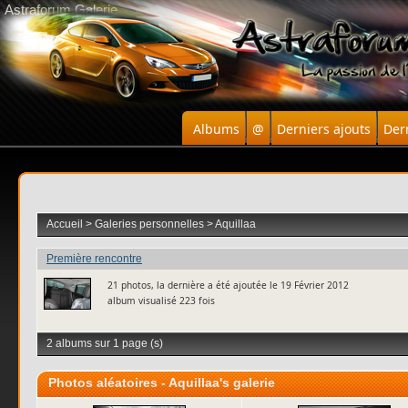
Astraforum Galerie
Albums
@
Derniers ajouts
Der
Accueil
>
Galeries personnelles
>
Aquillaa
Première rencontre
21 photos, la dernière a été ajoutée le 19 Février 2012
album visualisé 223 fois
2 albums sur 1 page (s)
Photos aléatoires - Aquillaa's galerie