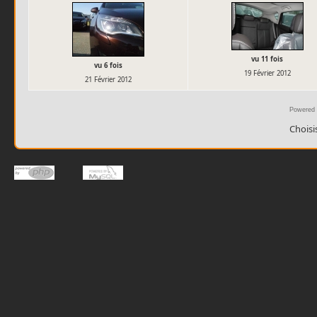
vu 11 fois
vu 6 fois
19 Février 2012
21 Février 2012
Powered
Choisi