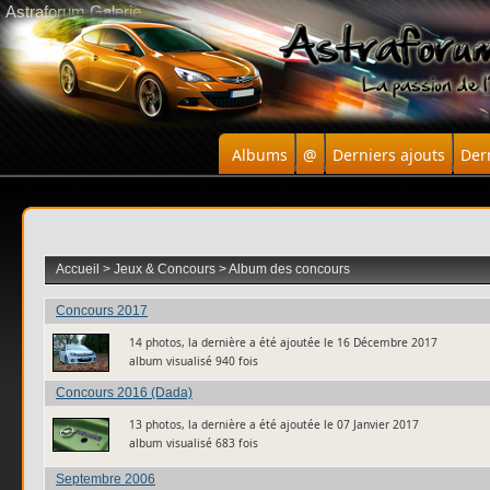
Astraforum Galerie
Albums
@
Derniers ajouts
Der
Accueil
>
Jeux & Concours
>
Album des concours
Concours 2017
14 photos, la dernière a été ajoutée le 16 Décembre 2017
album visualisé 940 fois
Concours 2016 (Dada)
13 photos, la dernière a été ajoutée le 07 Janvier 2017
album visualisé 683 fois
Septembre 2006