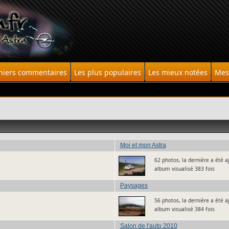
niers commentaires
Les plus populaires
Les mieux notées
Mes 
Moi et mon Astra
62 photos, la dernière a été 
album visualisé 383 fois
Paysages
56 photos, la dernière a été a
album visualisé 384 fois
Salon de l'auto 2010