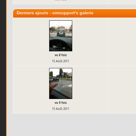
Derniers ajouts - omsupport's galerie
vu 8 fois
15 Août 2011
vu 9 fois
15 Août 2011