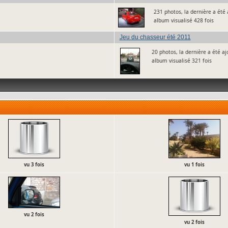
231 photos, la dernière a été
album visualisé 428 fois
Jeu du chasseur été 2011
20 photos, la dernière a été a
album visualisé 321 fois
vu 3 fois
vu 1 fois
vu 2 fois
vu 2 fois