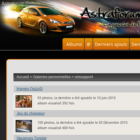
Astraforum Galerie
Albums
@
Derniers ajouts
Der
Accueil
>
Galeries personnelles
>
omsupport
Images QuizzG
93 photos, la dernière a été ajoutée le 10 Juin 2010
album visualisé 392 fois
Jeu du chasseur
100 photos, la dernière a été ajoutée le 03 Décembre 2010
album visualisé 400 fois
Vacances Tunisie