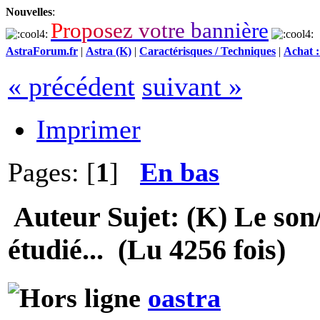
Nouvelles
:
P
r
o
p
o
s
e
z
v
o
t
r
e
b
a
n
n
i
è
r
e
AstraForum.fr
|
Astra (K)
|
Caractérisques / Techniques
|
Achat :
« précédent
suivant »
Imprimer
Pages: [
1
]
En bas
Auteur
Sujet: (K) Le son
étudié... (Lu 4256 fois)
oastra