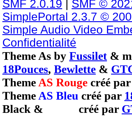
SMF 2.0.19
|
SMF © 202
SimplePortal 2.3.7 © 20
Simple Audio Video Emb
Confidentialité
Theme As by
Fussilet
& mo
18Pouces
,
Bewlette
&
GTC
Theme
AS Rouge
créé pa
Theme
AS Bleu
créé par
1
Black
&
White
créé par
G