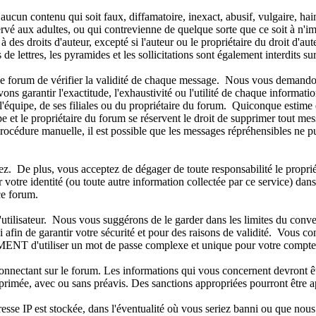
r aucun contenu qui soit faux, diffamatoire, inexact, abusif, vulgaire, h
rvé aux adultes, ou qui contrevienne de quelque sorte que ce soit à n'imp
es droits d'auteur, excepté si l'auteur ou le propriétaire du droit d'au
 de lettres, les pyramides et les sollicitations sont également interdits s
de ce forum de vérifier la validité de chaque message. Nous vous demando
 garantir l'exactitude, l'exhaustivité ou l'utilité de chaque informat
'équipe, de ses filiales ou du propriétaire du forum. Quiconque estime 
t le propriétaire du forum se réservent le droit de supprimer tout mess
e procédure manuelle, il est possible que les messages répréhensibles ne
 De plus, vous acceptez de dégager de toute responsabilité le propriétai
er votre identité (ou toute autre information collectée par ce service) da
ce forum.
m d'utilisateur. Nous vous suggérons de le garder dans les limites du c
afin de garantir votre sécurité et pour des raisons de validité. Vous c
d'utiliser un mot de passe complexe et unique pour votre compte, afi
connectant sur le forum. Les informations qui vous concernent devront ê
pprimée, avec ou sans préavis. Des sanctions appropriées pourront être a
sse IP est stockée, dans l'éventualité où vous seriez banni ou que nous