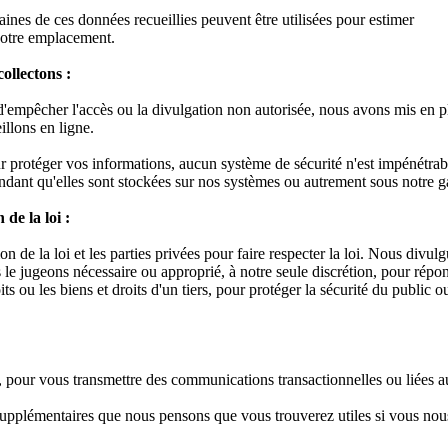
rtaines de ces données recueillies peuvent être utilisées pour estimer
votre emplacement.
ollectons :
d'empêcher l'accès ou la divulgation non autorisée, nous avons mis en p
illons en ligne.
protéger vos informations, aucun système de sécurité n'est impénétrable
ndant qu'elles sont stockées sur nos systèmes ou autrement sous notre gar
de la loi :
 de la loi et les parties privées pour faire respecter la loi. Nous divu
 le jugeons nécessaire ou approprié, à notre seule discrétion, pour répon
s ou les biens et droits d'un tiers, pour protéger la sécurité du public
 pour vous transmettre des communications transactionnelles ou liées a
upplémentaires que nous pensons que vous trouverez utiles si vous nous