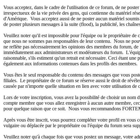
Vous acceptez, dans le cadre de l'utilisation de ce forum, de ne poste
irrespectueux de la vie privée des gens, qui contienne du matériel rése
d'Amérique. Vous acceptez aussi de ne poster aucun matériel soumis à d
de poster plusieurs messages à la suite (flood), la publicité, les chaînes
Veuillez noter qu'il est impossible pour l'équipe ou le propriétaire 
que nous ne sommes pas responsables de leur contenu. Nous ne pouvons
ne reflète pas nécessairement les opinions des membres du forum, de l
immédiatement aux administrateurs et modérateurs du forum. L'équipe e
raisonnable, s'ils estiment qu'un retrait est nécessaire. Ceci étant un
également aux informations contenues dans les profils des membres.
Vous êtes le seul responsable du contenu des messages que vous postez.
filiales. Le propriétaire de ce forum se réserve aussi le droit de révél
causée par n'importe quelle situation en lien avec votre utilisation de 
Lors de votre inscription, vous avez la possibilité de choisir un no
compte membre que vous allez enregistrer à aucun autre membre, ceci 
pour quelque raison que ce soit. Nous vous recommandons FORTEMENT 
Après vous être inscrit, vous pourrez compléter votre profil en vous 
vulgaire ou déplacée par le propriétaire ou l'équipe du forum sera su
Veuillez noter qu'à chaque fois que vous postez un message, votre adre