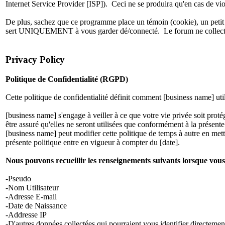
Internet Service Provider [ISP]). Ceci ne se produira qu'en cas de vio
De plus, sachez que ce programme place un témoin (cookie), un petit 
sert UNIQUEMENT à vous garder dé/connecté. Le forum ne collecte 
Privacy Policy
Politique de Confidentialité (RGPD)
Cette politique de confidentialité définit comment [business name] ut
[business name] s'engage à veiller à ce que votre vie privée soit prot
être assuré qu'elles ne seront utilisées que conformément à la présente 
[business name] peut modifier cette politique de temps à autre en met
présente politique entre en vigueur à compter du [date].
Nous pouvons recueillir les renseignements suivants lorsque vous 
-Pseudo
-Nom Utilisateur
-Adresse E-mail
-Date de Naissance
-Addresse IP
-D'autres données collectées qui pourraient vous identifier directemen