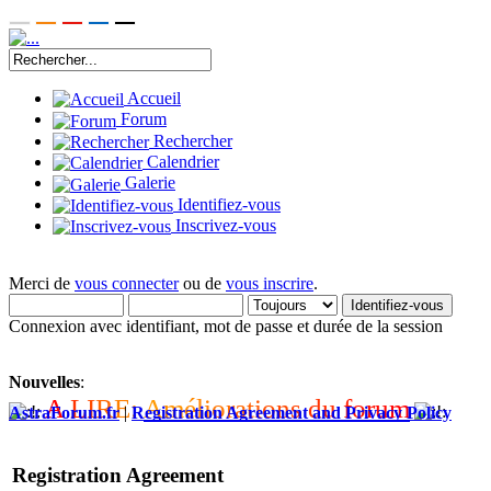
Accueil
Forum
Rechercher
Calendrier
Galerie
Identifiez-vous
Inscrivez-vous
Merci de
vous connecter
ou de
vous inscrire
.
Connexion avec identifiant, mot de passe et durée de la session
Nouvelles
:
A
L
I
R
E
:
A
m
é
l
i
o
r
a
t
i
o
n
s
d
u
f
o
r
u
m
AstraForum.fr
|
Registration Agreement and Privacy Policy
Registration Agreement