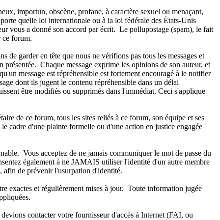
aineux, importun, obscène, profane, à caractère sexuel ou menaçant,
orte quelle loi internationale ou à la loi fédérale des États-Unis
teur vous a donné son accord par écrit. Le pollupostage (spam), le fait
ur ce forum.
ns de garder en tête que nous ne vérifions pas tous les messages et
ion présentée. Chaque message exprime les opinions de son auteur, et
qu'un message est répréhensible est fortement encouragé à le notifier
age dont ils jugent le contenu répréhensible dans un délai
 puissent être modifiés ou supprimés dans l'immédiat. Ceci s'applique
re de ce forum, tous les sites reliés à ce forum, son équipe et ses
ns le cadre d'une plainte formelle ou d'une action en justice engagée
onvenable. Vous acceptez de ne jamais communiquer le mot de passe du
onsentez également à ne JAMAIS utiliser l'identité d'un autre membre
n de prévenir l'usurpation d'identité.
tre exactes et régulièrement mises à jour. Toute information jugée
ppliquées.
 devions contacter votre fournisseur d'accès à Internet (FAI, ou