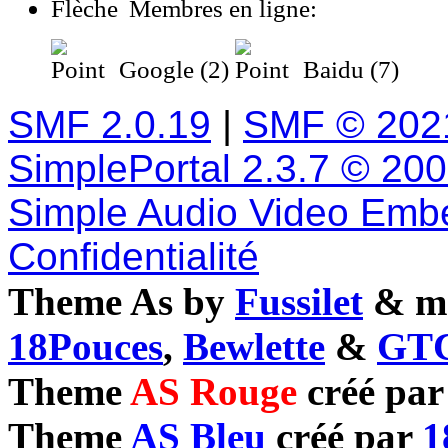
Membres en ligne:
Google (2)
Baidu (7)
SMF 2.0.19
|
SMF © 202
SimplePortal 2.3.7 © 20
Simple Audio Video Emb
Confidentialité
Theme As by
Fussilet
& mo
18Pouces
,
Bewlette
&
GTC
Theme
AS Rouge
créé pa
Theme
AS Bleu
créé par
1