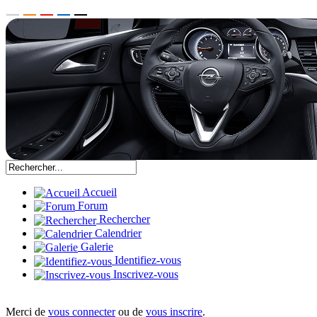
Accueil
Forum
Rechercher
Calendrier
Galerie
Identifiez-vous
Inscrivez-vous
Merci de
vous connecter
ou de
vous inscrire
.