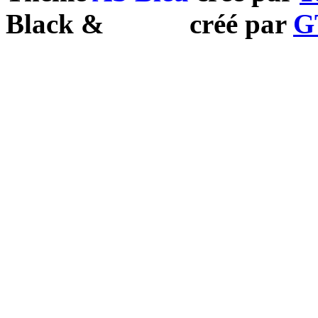
Black
&
White
créé par
G