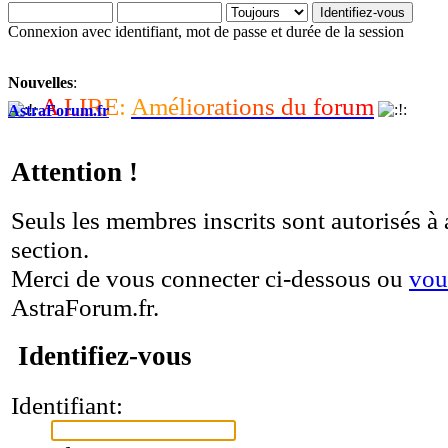
Connexion avec identifiant, mot de passe et durée de la session
Nouvelles
:
A
L
I
R
E
:
A
m
é
l
i
o
r
a
t
i
o
n
s
d
u
f
o
r
u
m
AstraForum.fr
Attention !
Seuls les membres inscrits sont autorisés à 
section.
Merci de vous connecter ci-dessous ou
vou
AstraForum.fr.
Identifiez-vous
Identifiant: