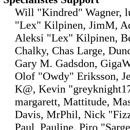
Will "Kindred" Wagner, lu
"Lex" Kilpinen, JimM, Ad
Aleksi "Lex" Kilpinen, B
Chalky, Chas Large, Dunc
Gary M. Gadsdon, GigaWa
Olof "Owdy" Eriksson, Je
K@, Kevin "greyknight17
margarett, Mattitude, Mas
Davis, MrPhil, Nick "Fiz
Paul_Pauline, Piro "Sarg