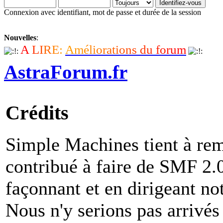
Connexion avec identifiant, mot de passe et durée de la session
Nouvelles
:
A
L
I
R
E
:
A
m
é
l
i
o
r
a
t
i
o
n
s
d
u
f
o
r
u
m
AstraForum.fr
Crédits
Simple Machines tient à rem
contribué à faire de SMF 2.0 
façonnant et en dirigeant not
Nous n'y serions pas arrivés