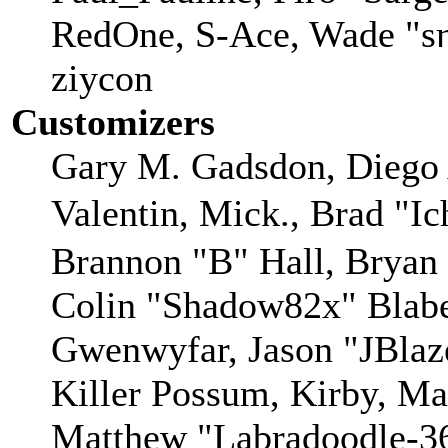
RedOne, S-Ace, Wade "sη
ziycon
Customizers
Gary M. Gadsdon, Diego 
Valentin, Mick., Brad
Brannon "B" Hall, Bryan
Colin "Shadow82x" Blaber
Gwenwyfar, Jason "JBlaz
Killer Possum, Kirby, M
Matthew "Labradoodle-36