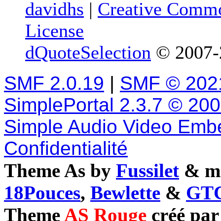
davidhs
|
Creative Commo
License
dQuoteSelection
© 2007-2
SMF 2.0.19
|
SMF © 202
SimplePortal 2.3.7 © 20
Simple Audio Video Emb
Confidentialité
Theme As by
Fussilet
& mo
18Pouces
,
Bewlette
&
GTC
Theme
AS Rouge
créé pa