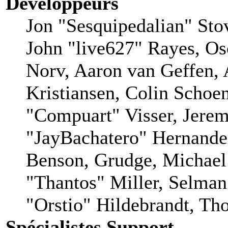
Développeurs
Jon "Sesquipedalian" Stov
John "live627" Rayes, O
Norv, Aaron van Geffen, 
Kristiansen, Colin Schoe
"Compuart" Visser, Jere
"JayBachatero" Hernande
Benson, Grudge, Michae
"Thantos" Miller, Selman
"Orstio" Hildebrandt, Tho
Spécialistes Support