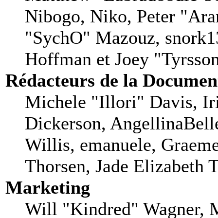
Nibogo, Niko, Peter "Aran
"SychO" Mazouz, snork13
Hoffman et Joey "Tyrsso
Rédacteurs de la Documen
Michele "Illori" Davis, I
Dickerson, AngellinaBell
Willis, emanuele, Graem
Thorsen, Jade Elizabeth 
Marketing
Will "Kindred" Wagner, 