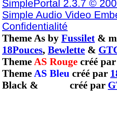
SimplePortal 2.3.7 © 20
Simple Audio Video Emb
Confidentialité
Theme As by
Fussilet
& mo
18Pouces
,
Bewlette
&
GTC
Theme
AS Rouge
créé pa
Theme
AS Bleu
créé par
1
Black
&
White
créé par
G