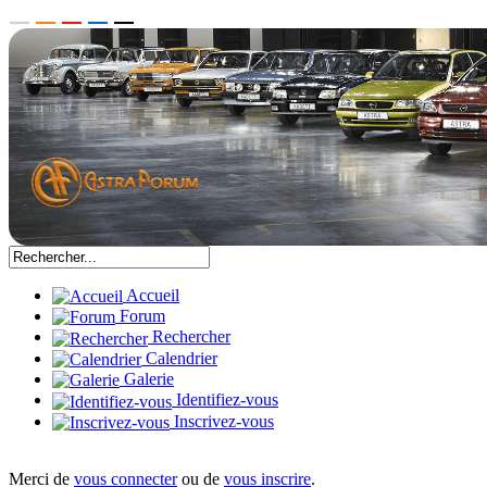
Accueil
Forum
Rechercher
Calendrier
Galerie
Identifiez-vous
Inscrivez-vous
Merci de
vous connecter
ou de
vous inscrire
.