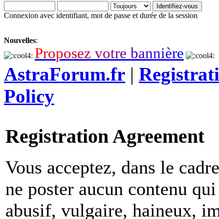
Connexion avec identifiant, mot de passe et durée de la session
Nouvelles
:
P
r
o
p
o
s
e
z
v
o
t
r
e
b
a
n
n
i
è
r
e
AstraForum.fr
|
Registrat
Policy
Registration Agreement
Vous acceptez, dans le cadre 
ne poster aucun contenu qui 
abusif, vulgaire, haineux, i