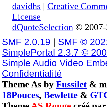
davidhs
|
Creative Commo
License
dQuoteSelection
© 2007-2
SMF 2.0.19
|
SMF © 202
SimplePortal 2.3.7 © 20
Simple Audio Video Emb
Confidentialité
Theme As by
Fussilet
& mo
18Pouces
,
Bewlette
&
GTC
Theme
AS Rouge
créé pa