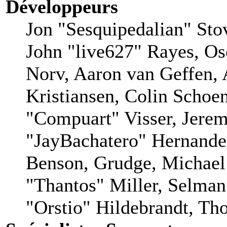
Développeurs
Jon "Sesquipedalian" Stov
John "live627" Rayes, O
Norv, Aaron van Geffen, 
Kristiansen, Colin Schoe
"Compuart" Visser, Jere
"JayBachatero" Hernande
Benson, Grudge, Michae
"Thantos" Miller, Selman
"Orstio" Hildebrandt, Tho