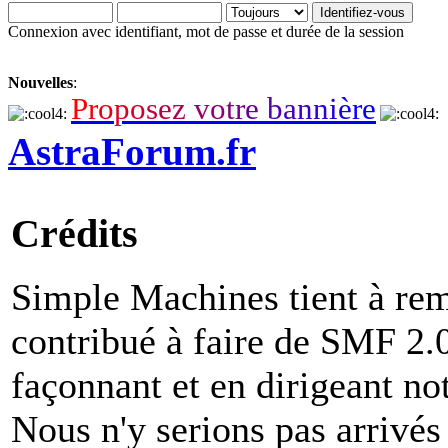
Connexion avec identifiant, mot de passe et durée de la session
Nouvelles
:
P
r
o
p
o
s
e
z
v
o
t
r
e
b
a
n
n
i
è
r
e
AstraForum.fr
Crédits
Simple Machines tient à rem
contribué à faire de SMF 2.0 
façonnant et en dirigeant not
Nous n'y serions pas arrivés