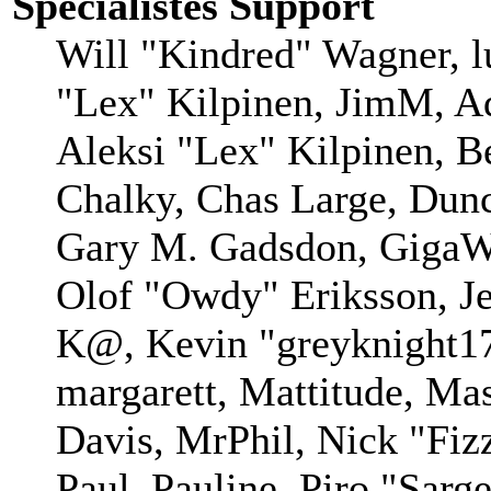
Spécialistes Support
Will "Kindred" Wagner, lu
"Lex" Kilpinen, JimM, Ad
Aleksi "Lex" Kilpinen, B
Chalky, Chas Large, Dunc
Gary M. Gadsdon, GigaWa
Olof "Owdy" Eriksson, Je
K@, Kevin "greyknight17
margarett, Mattitude, Mas
Davis, MrPhil, Nick "Fiz
Paul_Pauline, Piro "Sarg