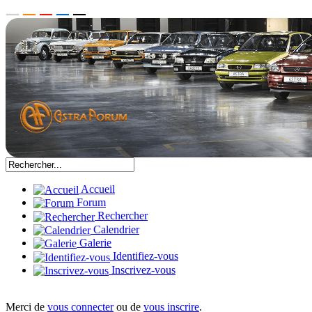
Accueil
Forum
Rechercher
Calendrier
Galerie
Identifiez-vous
Inscrivez-vous
Merci de
vous connecter
ou de
vous inscrire
.