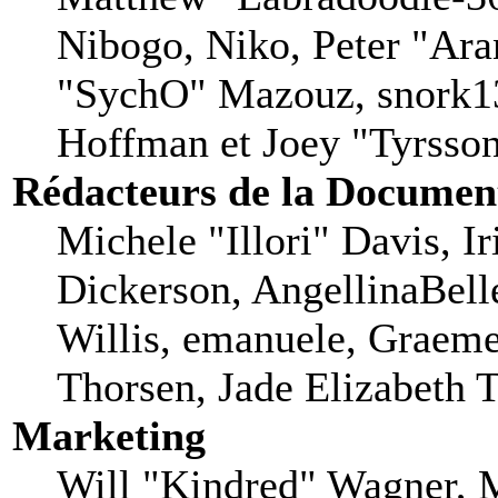
Nibogo, Niko, Peter "Aran
"SychO" Mazouz, snork13
Hoffman et Joey "Tyrsso
Rédacteurs de la Documen
Michele "Illori" Davis, I
Dickerson, AngellinaBell
Willis, emanuele, Graem
Thorsen, Jade Elizabeth 
Marketing
Will "Kindred" Wagner, 