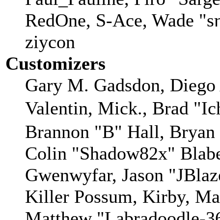
RedOne, S-Ace, Wade "sη
ziycon
Customizers
Gary M. Gadsdon, Diego 
Valentin, Mick., Brad
Brannon "B" Hall, Bryan
Colin "Shadow82x" Blaber
Gwenwyfar, Jason "JBlaz
Killer Possum, Kirby, M
Matthew "Labradoodle-36