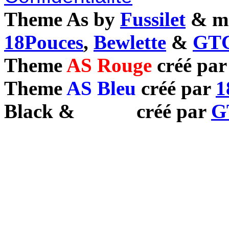
Theme As by
Fussilet
& mo
18Pouces
,
Bewlette
&
GTC
Theme
AS Rouge
créé pa
Theme
AS Bleu
créé par
1
Black
&
White
créé par
G