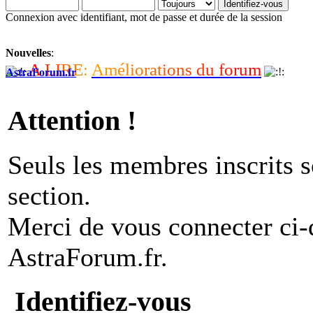
Connexion avec identifiant, mot de passe et durée de la session
Nouvelles
:
A
L
I
R
E
:
A
m
é
l
i
o
r
a
t
i
o
n
s
d
u
f
o
r
u
m
AstraForum.fr
Attention !
Seuls les membres inscrits s
section.
Merci de vous connecter ci
AstraForum.fr.
Identifiez-vous