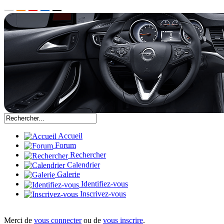
Accueil
Forum
Rechercher
Calendrier
Galerie
Identifiez-vous
Inscrivez-vous
Merci de
vous connecter
ou de
vous inscrire
.