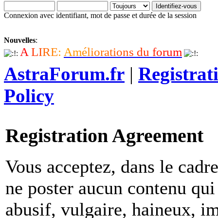
Connexion avec identifiant, mot de passe et durée de la session
Nouvelles
:
A
L
I
R
E
:
A
m
é
l
i
o
r
a
t
i
o
n
s
d
u
f
o
r
u
m
AstraForum.fr
|
Registrat
Policy
Registration Agreement
Vous acceptez, dans le cadre 
ne poster aucun contenu qui 
abusif, vulgaire, haineux, i