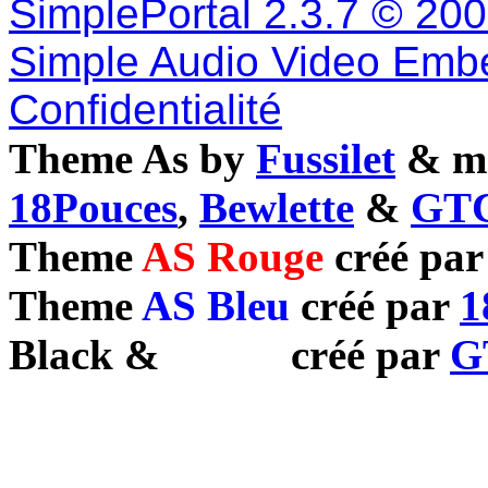
SimplePortal 2.3.7 © 20
Simple Audio Video Emb
Confidentialité
Theme As by
Fussilet
& mo
18Pouces
,
Bewlette
&
GTC
Theme
AS Rouge
créé pa
Theme
AS Bleu
créé par
1
Black
&
White
créé par
G