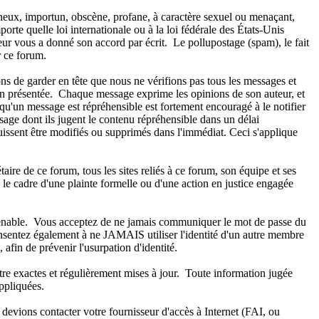
aineux, importun, obscène, profane, à caractère sexuel ou menaçant,
orte quelle loi internationale ou à la loi fédérale des États-Unis
teur vous a donné son accord par écrit. Le pollupostage (spam), le fait
ur ce forum.
ns de garder en tête que nous ne vérifions pas tous les messages et
ion présentée. Chaque message exprime les opinions de son auteur, et
qu'un message est répréhensible est fortement encouragé à le notifier
age dont ils jugent le contenu répréhensible dans un délai
 puissent être modifiés ou supprimés dans l'immédiat. Ceci s'applique
re de ce forum, tous les sites reliés à ce forum, son équipe et ses
ns le cadre d'une plainte formelle ou d'une action en justice engagée
onvenable. Vous acceptez de ne jamais communiquer le mot de passe du
onsentez également à ne JAMAIS utiliser l'identité d'un autre membre
n de prévenir l'usurpation d'identité.
tre exactes et régulièrement mises à jour. Toute information jugée
ppliquées.
 devions contacter votre fournisseur d'accès à Internet (FAI, ou