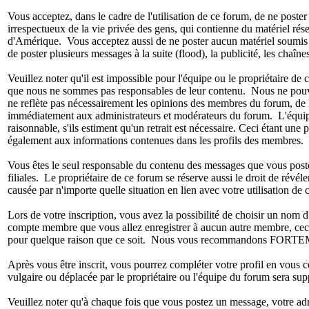
Vous acceptez, dans le cadre de l'utilisation de ce forum, de ne poste
irrespectueux de la vie privée des gens, qui contienne du matériel rése
d'Amérique. Vous acceptez aussi de ne poster aucun matériel soumis à d
de poster plusieurs messages à la suite (flood), la publicité, les chaînes
Veuillez noter qu'il est impossible pour l'équipe ou le propriétaire 
que nous ne sommes pas responsables de leur contenu. Nous ne pouvons
ne reflète pas nécessairement les opinions des membres du forum, de l
immédiatement aux administrateurs et modérateurs du forum. L'équipe e
raisonnable, s'ils estiment qu'un retrait est nécessaire. Ceci étant un
également aux informations contenues dans les profils des membres.
Vous êtes le seul responsable du contenu des messages que vous postez.
filiales. Le propriétaire de ce forum se réserve aussi le droit de révél
causée par n'importe quelle situation en lien avec votre utilisation de 
Lors de votre inscription, vous avez la possibilité de choisir un no
compte membre que vous allez enregistrer à aucun autre membre, ceci 
pour quelque raison que ce soit. Nous vous recommandons FORTEMENT 
Après vous être inscrit, vous pourrez compléter votre profil en vous 
vulgaire ou déplacée par le propriétaire ou l'équipe du forum sera su
Veuillez noter qu'à chaque fois que vous postez un message, votre adre