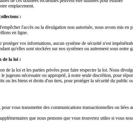
rtaines de ces données recueillies peuvent être utilisées pour estimer
votre emplacement.
ollectons :
d'empêcher l'accès ou la divulgation non autorisée, nous avons mis en p
illons en ligne.
protéger vos informations, aucun système de sécurité n'est impénétrable
ndant qu'elles sont stockées sur nos systèmes ou autrement sous notre gar
de la loi :
 de la loi et les parties privées pour faire respecter la loi. Nous divu
 le jugeons nécessaire ou approprié, à notre seule discrétion, pour répon
s ou les biens et droits d'un tiers, pour protéger la sécurité du public
 pour vous transmettre des communications transactionnelles ou liées a
upplémentaires que nous pensons que vous trouverez utiles si vous nous