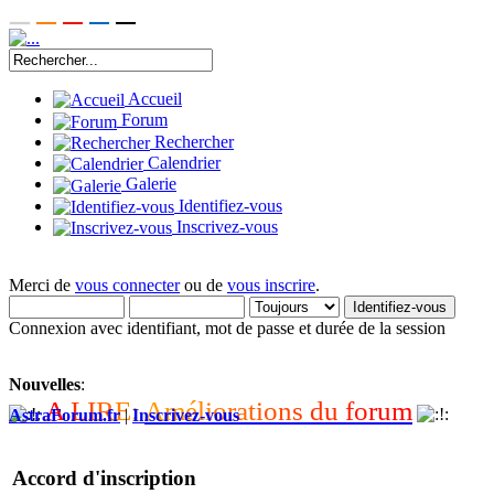
Accueil
Forum
Rechercher
Calendrier
Galerie
Identifiez-vous
Inscrivez-vous
Merci de
vous connecter
ou de
vous inscrire
.
Connexion avec identifiant, mot de passe et durée de la session
Nouvelles
:
A
L
I
R
E
:
A
m
é
l
i
o
r
a
t
i
o
n
s
d
u
f
o
r
u
m
AstraForum.fr
|
Inscrivez-vous
Accord d'inscription