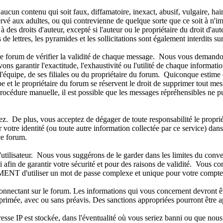
r aucun contenu qui soit faux, diffamatoire, inexact, abusif, vulgaire, h
rvé aux adultes, ou qui contrevienne de quelque sorte que ce soit à n'imp
es droits d'auteur, excepté si l'auteur ou le propriétaire du droit d'au
 de lettres, les pyramides et les sollicitations sont également interdits s
de ce forum de vérifier la validité de chaque message. Nous vous demando
 garantir l'exactitude, l'exhaustivité ou l'utilité de chaque informat
'équipe, de ses filiales ou du propriétaire du forum. Quiconque estime 
t le propriétaire du forum se réservent le droit de supprimer tout mess
e procédure manuelle, il est possible que les messages répréhensibles ne
 De plus, vous acceptez de dégager de toute responsabilité le propriétai
er votre identité (ou toute autre information collectée par ce service) da
ce forum.
m d'utilisateur. Nous vous suggérons de le garder dans les limites du c
afin de garantir votre sécurité et pour des raisons de validité. Vous c
d'utiliser un mot de passe complexe et unique pour votre compte, afi
connectant sur le forum. Les informations qui vous concernent devront ê
pprimée, avec ou sans préavis. Des sanctions appropriées pourront être a
sse IP est stockée, dans l'éventualité où vous seriez banni ou que nous