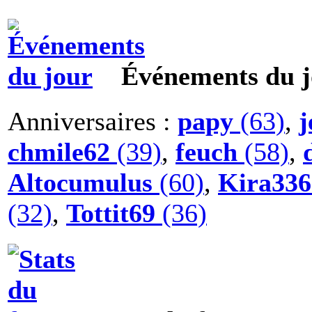
Événements du j
Anniversaires :
papy
(63)
,
j
chmile62
(39)
,
feuch
(58)
,
Altocumulus
(60)
,
Kira336
(32)
,
Tottit69
(36)