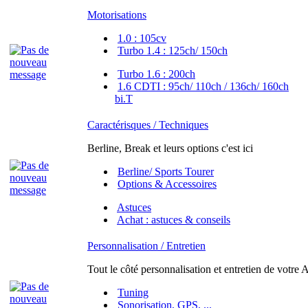
Motorisations
1.0 : 105cv
Turbo 1.4 : 125ch/ 150ch
Turbo 1.6 : 200ch
1.6 CDTI : 95ch/ 110ch / 136ch/ 160ch
bi.T
Caractérisques / Techniques
Berline, Break et leurs options c'est ici
Berline/ Sports Tourer
Options & Accessoires
Astuces
Achat : astuces & conseils
Personnalisation / Entretien
Tout le côté personnalisation et entretien de votre A
Tuning
Sonorisation, GPS, ...