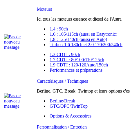
Moteurs
Ici tous les moteurs essence et diesel de l'Astra
1.4 : 90ch
1.6 : 105/115ch (aussi en Easytronic)
1.8 : 125/140ch (aussi en Auto)
Turbo : 1.6 180ch et 2.0 170/200/240ch
1.3 CDTI : 90ch
1.7 CDTI : 80/100/110/125ch
1.9 CDTI : 120/120Auto/150ch
Performances et préparations
Caractérisques / Techniques
Berline, GTC, Break, Twintop et leurs options c'est
Berline/Break
GTC/OPC/TwinTop
Options & Accessoires
Personnalisation / Entretien