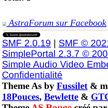
AstraForum sur Facebook
SMF 2.0.19
|
SMF © 202
SimplePortal 2.3.7 © 20
Simple Audio Video Emb
Confidentialité
Theme As by
Fussilet
& mo
18Pouces
,
Bewlette
&
GTC
Theme
AS Rouge
créé pa