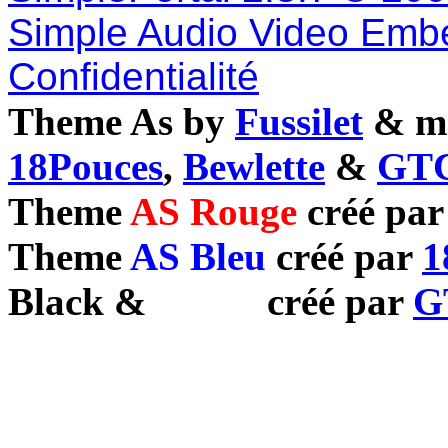
Simple Audio Video Emb
Confidentialité
Theme As by
Fussilet
& mo
18Pouces
,
Bewlette
&
GTC
Theme
AS Rouge
créé pa
Theme
AS Bleu
créé par
1
Black
&
White
créé par
G