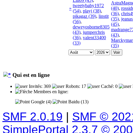
Lili09 (45)
,
AstraMagne
tweetybaby1972
»
(40)
,
rossi
(54)
,
playj (38)
,
(36)
,
chris
pikagaz (39)
,
linstit
(35)
,
jeanas
(56)
,
(45)
,
deweyosborne8305
madrange7
(43)
,
jumperchris
(43)
,
(36)
,
valent33400
Marckymar
(33)
(35)
Qui est en ligne
Invités: 369
Robots: 17
Caché: 0
Membres en ligne:
Google (4)
Baidu (13)
SMF 2.0.19
|
SMF © 202
SimplePortal 2.3.7 © 20