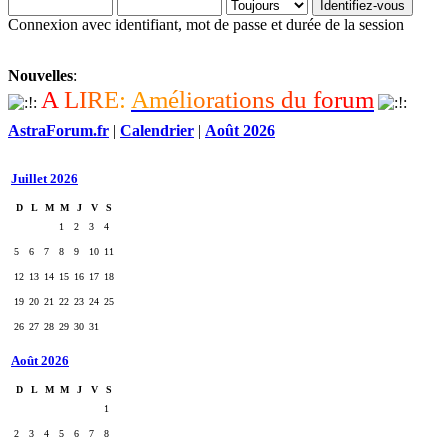
Connexion avec identifiant, mot de passe et durée de la session
Nouvelles
:
A
L
I
R
E
:
A
m
é
l
i
o
r
a
t
i
o
n
s
d
u
f
o
r
u
m
AstraForum.fr
|
Calendrier
|
Août 2026
Juillet 2026
D
L
M
M
J
V
S
1
2
3
4
5
6
7
8
9
10
11
12
13
14
15
16
17
18
19
20
21
22
23
24
25
26
27
28
29
30
31
Août 2026
D
L
M
M
J
V
S
1
2
3
4
5
6
7
8