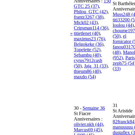
Anniversaires :
150
St Barthél
GTC 25 (37)
,
Anniversair
Philou_GTC (42)
,
Muss248 (4
frantz3267 (38)
,
titi33200 (5
Mick02 (43)
,
loulou (44)
,
Cripsman114 (36)
,
choume197
»
titietlenet (40)
,
(50)
,
el
maximus23 (76)
,
fornicator (
Belgokeke (36)
,
fanou0317
Topelette (52)
,
(48)
,
Mano
Sebambu (40)
,
(952)
,
Paris
cyrus7912cash
zeph75 (54
(50)
,
Jaja_31 (33)
,
(33)
thieum86 (40)
,
maxdo (54)
31
30
-
Semaine 36
St Aristide
St Fiacre
Anniversair
Anniversaires :
82franck84
olivier.nkh (44)
,
manuuuuu 
Marcus69 (45)
,
dustaflex (