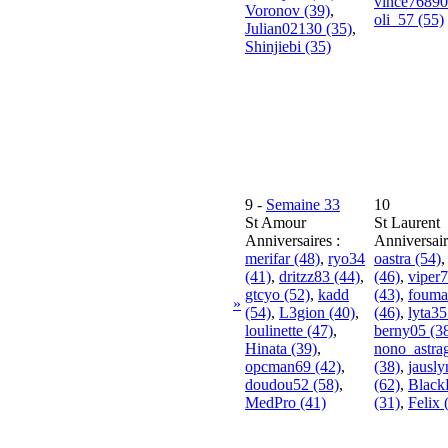
vince76890
Voronov (39)
,
oli_57 (55)
Julian02130 (35)
,
Shinjiebi (35)
9
-
Semaine 33
10
St Amour
St Laurent
Anniversaires :
Anniversair
merifar (48)
,
ryo34
oastra (54)
(41)
,
dritzz83 (44)
,
(46)
,
viper
gtcyo (52)
,
kadd
(43)
,
fouma
»
(54)
,
L3gion (40)
,
(46)
,
lyta35
loulinette (47)
,
berny05 (3
Hinata (39)
,
nono_astra
opcman69 (42)
,
(38)
,
jausl
doudou52 (58)
,
(62)
,
Black
MedPro (41)
(31)
,
Felix 