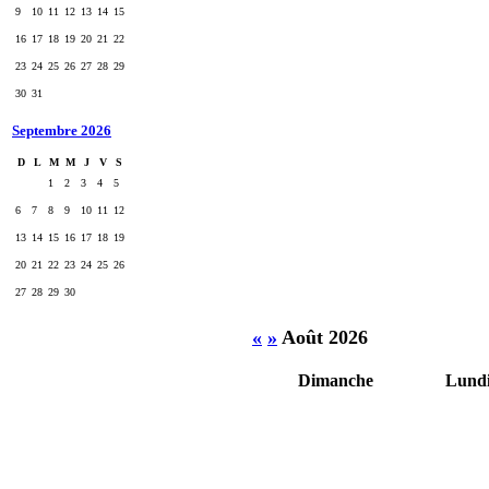
9
10
11
12
13
14
15
16
17
18
19
20
21
22
23
24
25
26
27
28
29
30
31
Septembre 2026
D
L
M
M
J
V
S
1
2
3
4
5
6
7
8
9
10
11
12
13
14
15
16
17
18
19
20
21
22
23
24
25
26
27
28
29
30
«
»
Août 2026
Dimanche
Lund