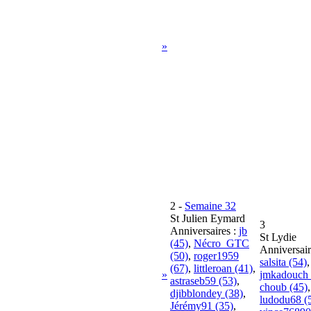
»
2
-
Semaine 32
St Julien Eymard
3
Anniversaires :
jb
St Lydie
(45)
,
Nécro_GTC
Anniversair
(50)
,
roger1959
salsita (54)
,
(67)
,
littleroan (41)
,
»
jmkadouch 
astraseb59 (53)
,
choub (45)
,
djibblondey (38)
,
ludodu68 (
Jérémy91 (35)
,