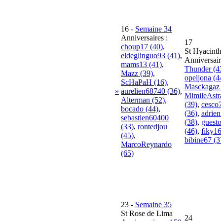
16
-
Semaine 34
Anniversaires :
17
choup17 (40)
,
St Hyacint
eldeglinguo93 (41)
,
Anniversair
mams13 (41)
,
Thunder (4
Mazz (39)
,
opeljona (4
ScHaPaH (16)
,
Masckagaz 
»
aurelien68740 (36)
,
MimileAst
Alterman (52)
,
(39)
,
cesco
bocado (44)
,
(36)
,
adrie
sebastien60400
(38)
,
guest
(33)
,
rontedjou
(46)
,
fiky16
(45)
,
bibine67 (3
MarcoReynardo
(65)
23
-
Semaine 35
St Rose de Lima
24