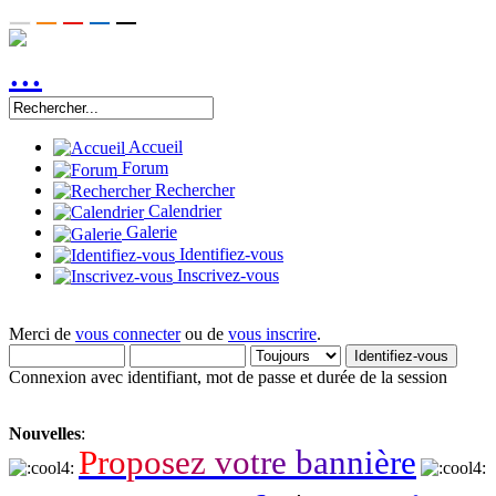
Accueil
Forum
Rechercher
Calendrier
Galerie
Identifiez-vous
Inscrivez-vous
Merci de
vous connecter
ou de
vous inscrire
.
Connexion avec identifiant, mot de passe et durée de la session
Nouvelles
:
P
r
o
p
o
s
e
z
v
o
t
r
e
b
a
n
n
i
è
r
e