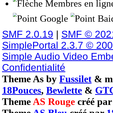
Membres en lign
Google
Baid
SMF 2.0.19
|
SMF © 202
SimplePortal 2.3.7 © 20
Simple Audio Video Emb
Confidentialité
Theme As by
Fussilet
& mo
18Pouces
,
Bewlette
&
GTC
Theme
AS Rouge
créé pa
Theme
AS Bleu
créé par
1