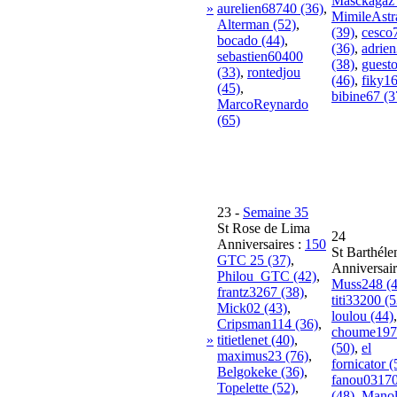
Masckagaz 
»
aurelien68740 (36)
,
MimileAst
Alterman (52)
,
(39)
,
cesco
bocado (44)
,
(36)
,
adrie
sebastien60400
(38)
,
guest
(33)
,
rontedjou
(46)
,
fiky16
(45)
,
bibine67 (3
MarcoReynardo
(65)
23
-
Semaine 35
St Rose de Lima
24
Anniversaires :
150
St Barthél
GTC 25 (37)
,
Anniversair
Philou_GTC (42)
,
Muss248 (4
frantz3267 (38)
,
titi33200 (5
Mick02 (43)
,
loulou (44)
,
Cripsman114 (36)
,
choume197
»
titietlenet (40)
,
(50)
,
el
maximus23 (76)
,
fornicator (
Belgokeke (36)
,
fanou0317
Topelette (52)
,
(48)
,
Mano