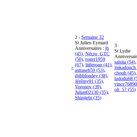
2
-
Semaine 32
St Julien Eymard
3
Anniversaires :
jb
St Lydie
(45)
,
Nécro_GTC
Anniversair
(50)
,
roger1959
salsita (54)
,
(67)
,
littleroan (41)
,
»
jmkadouch 
astraseb59 (53)
,
choub (45)
,
djibblondey (38)
,
ludodu68 (
Jérémy91 (35)
,
vince76890
Voronov (39)
,
oli_57 (55)
Julian02130 (35)
,
Shinjiebi (35)