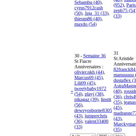
Sebambu (40)
,
(952)
,
Paris
cyrus7912cash
zeph75 (54
(50)
,
Jaja_31 (33)
,
(33)
thieum86 (40)
,
maxdo (54)
31
30
-
Semaine 36
St Aristide
St Fiacre
Anniversair
Anniversaires :
82franck84
olivier.nkh (44)
,
manuuuuu 
Marcus69 (45)
,
dustaflex (
Lili09 (45)
,
AstraMagne
tweetybaby1972
»
(40)
,
rossi
(54)
,
playj (38)
,
(36)
,
chris
pikagaz (39)
,
linstit
(35)
,
jeanas
(56)
,
(45)
,
deweyosborne8305
madrange7
(43)
,
jumperchris
(43)
,
(36)
,
valent33400
Marckymar
(33)
(35)