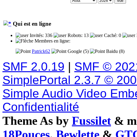
Qui est en ligne
Invités: 336
Robots: 13
Caché: 0
Membres en ligne:
Patrick62
Google (5)
Baidu (8)
SMF 2.0.19
|
SMF © 202
SimplePortal 2.3.7 © 20
Simple Audio Video Emb
Confidentialité
Theme As by
Fussilet
& mo
18Pouces
,
Bewlette
&
GTC