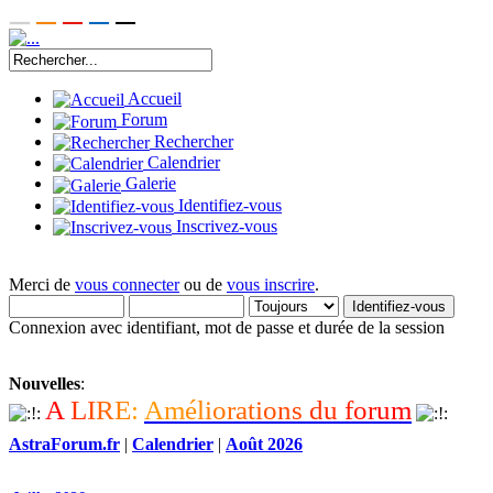
Accueil
Forum
Rechercher
Calendrier
Galerie
Identifiez-vous
Inscrivez-vous
Merci de
vous connecter
ou de
vous inscrire
.
Connexion avec identifiant, mot de passe et durée de la session
Nouvelles
:
A
L
I
R
E
:
A
m
é
l
i
o
r
a
t
i
o
n
s
d
u
f
o
r
u
m
AstraForum.fr
|
Calendrier
|
Août 2026