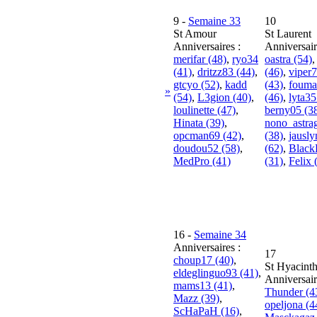
9
-
Semaine 33
10
St Amour
St Laurent
Anniversaires :
Anniversair
merifar (48)
,
ryo34
oastra (54)
(41)
,
dritzz83 (44)
,
(46)
,
viper
gtcyo (52)
,
kadd
(43)
,
fouma
»
(54)
,
L3gion (40)
,
(46)
,
lyta35
loulinette (47)
,
berny05 (3
Hinata (39)
,
nono_astra
opcman69 (42)
,
(38)
,
jausl
doudou52 (58)
,
(62)
,
Black
MedPro (41)
(31)
,
Felix 
16
-
Semaine 34
Anniversaires :
17
choup17 (40)
,
St Hyacint
eldeglinguo93 (41)
,
Anniversair
mams13 (41)
,
Thunder (4
Mazz (39)
,
opeljona (4
ScHaPaH (16)
,