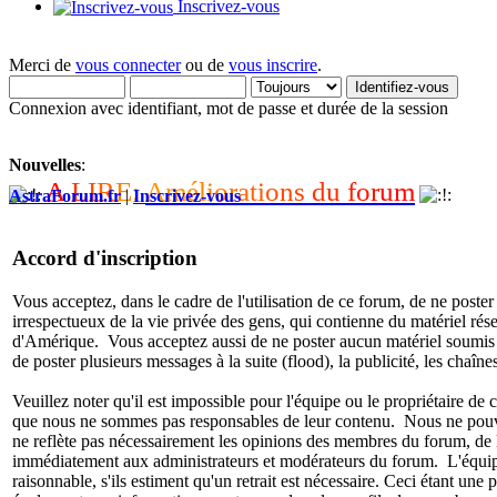
Inscrivez-vous
Merci de
vous connecter
ou de
vous inscrire
.
Connexion avec identifiant, mot de passe et durée de la session
Nouvelles
:
A
L
I
R
E
:
A
m
é
l
i
o
r
a
t
i
o
n
s
d
u
f
o
r
u
m
AstraForum.fr
|
Inscrivez-vous
Accord d'inscription
Vous acceptez, dans le cadre de l'utilisation de ce forum, de ne poste
irrespectueux de la vie privée des gens, qui contienne du matériel rése
d'Amérique. Vous acceptez aussi de ne poster aucun matériel soumis à d
de poster plusieurs messages à la suite (flood), la publicité, les chaînes
Veuillez noter qu'il est impossible pour l'équipe ou le propriétaire 
que nous ne sommes pas responsables de leur contenu. Nous ne pouvons
ne reflète pas nécessairement les opinions des membres du forum, de l
immédiatement aux administrateurs et modérateurs du forum. L'équipe e
raisonnable, s'ils estiment qu'un retrait est nécessaire. Ceci étant un