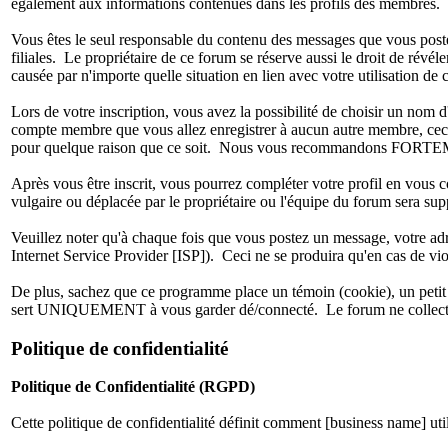
également aux informations contenues dans les profils des membres.
Vous êtes le seul responsable du contenu des messages que vous postez.
filiales. Le propriétaire de ce forum se réserve aussi le droit de révél
causée par n'importe quelle situation en lien avec votre utilisation de 
Lors de votre inscription, vous avez la possibilité de choisir un no
compte membre que vous allez enregistrer à aucun autre membre, ceci 
pour quelque raison que ce soit. Nous vous recommandons FORTEMENT 
Après vous être inscrit, vous pourrez compléter votre profil en vous 
vulgaire ou déplacée par le propriétaire ou l'équipe du forum sera su
Veuillez noter qu'à chaque fois que vous postez un message, votre adre
Internet Service Provider [ISP]). Ceci ne se produira qu'en cas de vio
De plus, sachez que ce programme place un témoin (cookie), un petit 
sert UNIQUEMENT à vous garder dé/connecté. Le forum ne collecte 
Politique de confidentialité
Politique de Confidentialité (RGPD)
Cette politique de confidentialité définit comment [business name] ut