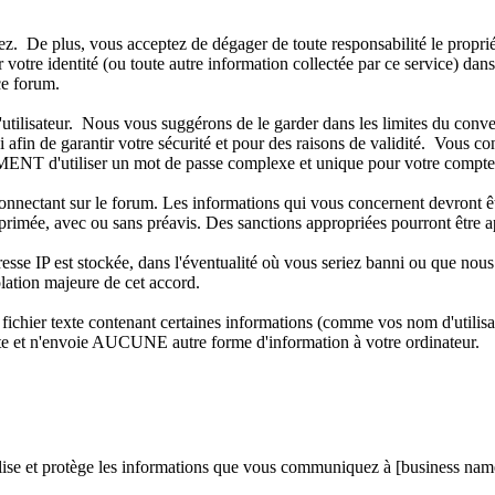
 De plus, vous acceptez de dégager de toute responsabilité le propriétai
er votre identité (ou toute autre information collectée par ce service) da
ce forum.
m d'utilisateur. Nous vous suggérons de le garder dans les limites du c
afin de garantir votre sécurité et pour des raisons de validité. Vous c
d'utiliser un mot de passe complexe et unique pour votre compte, afi
connectant sur le forum. Les informations qui vous concernent devront ê
pprimée, avec ou sans préavis. Des sanctions appropriées pourront être a
sse IP est stockée, dans l'éventualité où vous seriez banni ou que nous
lation majeure de cet accord.
fichier texte contenant certaines informations (comme vos nom d'utilisa
et n'envoie AUCUNE autre forme d'information à votre ordinateur.
ilise et protège les informations que vous communiquez à [business name