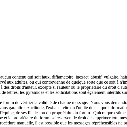
r aucun contenu qui soit faux, diffamatoire, inexact, abusif, vulgaire, h
rvé aux adultes, ou qui contrevienne de quelque sorte que ce soit à n'imp
es droits d'auteur, excepté si l'auteur ou le propriétaire du droit d'au
 de lettres, les pyramides et les sollicitations sont également interdits s
de ce forum de vérifier la validité de chaque message. Nous vous demando
 garantir l'exactitude, l'exhaustivité ou l'utilité de chaque informat
'équipe, de ses filiales ou du propriétaire du forum. Quiconque estime 
t le propriétaire du forum se réservent le droit de supprimer tout mess
e procédure manuelle, il est possible que les messages répréhensibles ne