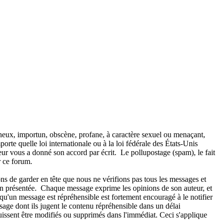
aineux, importun, obscène, profane, à caractère sexuel ou menaçant,
orte quelle loi internationale ou à la loi fédérale des États-Unis
teur vous a donné son accord par écrit. Le pollupostage (spam), le fait
ur ce forum.
ns de garder en tête que nous ne vérifions pas tous les messages et
ion présentée. Chaque message exprime les opinions de son auteur, et
qu'un message est répréhensible est fortement encouragé à le notifier
age dont ils jugent le contenu répréhensible dans un délai
 puissent être modifiés ou supprimés dans l'immédiat. Ceci s'applique