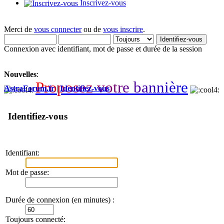
Inscrivez-vous
Merci de
vous connecter
ou de
vous inscrire
.
Connexion avec identifiant, mot de passe et durée de la session
Nouvelles
:
P
r
o
p
o
s
e
z
v
o
t
r
e
b
a
n
n
i
è
r
e
AstraForum.fr
|
Identifiez-vous
Identifiez-vous
Identifiant:
Mot de passe:
Durée de connexion (en minutes) :
Toujours connecté: